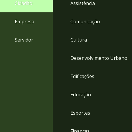
4
Cidadão
Assistência
Acessibilidade
5
Empresa
Comunicação
Servidor
Cultura
Desenvolvimento Urbano
Edificações
Educação
Esportes
Finanças