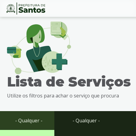
Ir
Conteúdo
para
o
conteúdo
1
Ir
para
o
menu
Lista de Serviços
2
Ir
para
Utilize os filtros para achar o serviço que procura
busca
3
Ir
para
- Qualquer -
- Qualquer -
o
rodapé