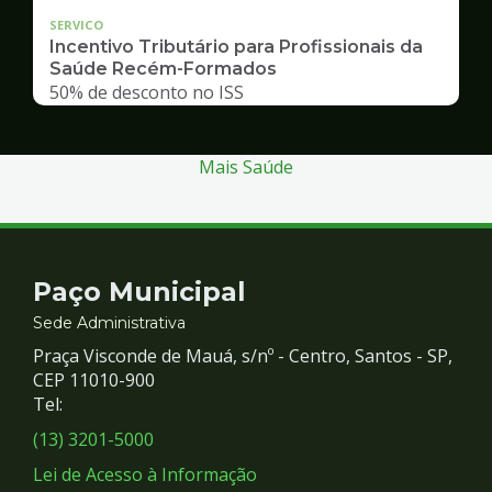
SERVICO
Incentivo Tributário para Profissionais da
Saúde Recém-Formados
50% de desconto no ISS
Mais Saúde
Contato
Paço Municipal
e
Sede Administrativa
Praça Visconde de Mauá, s/nº - Centro, Santos - SP,
Redes
CEP 11010-900
Tel:
Sociais
(13) 3201-5000
Lei de Acesso à Informação