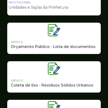
da
INSTITUCIONAL
pagina
Unidades e Siglas da Prefeitura
de
Governo
SERVICO
Orçamento Público - Lista de documentos
SERVICO
Coleta de lixo - Resíduos Sólidos Urbanos