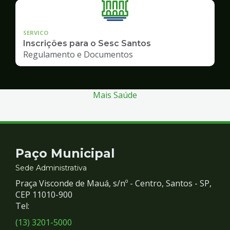
SERVICO
Inscrições para o Sesc Santos
Regulamento e Documentos
Mais Saúde
Contato
Paço Municipal
e
Sede Administrativa
Praça Visconde de Mauá, s/nº - Centro, Santos - SP,
Redes
CEP 11010-900
Tel:
Sociais
(13) 3201-5000