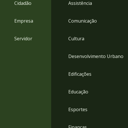
4
Cidadão
Assistência
Acessibilidade
5
Empresa
Comunicação
Servidor
Cultura
Desenvolvimento Urbano
Edificações
Educação
Esportes
Finanças