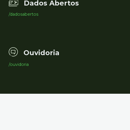
Dados Abertos
/dadosabertos
Ouvidoria
/ouvidoria