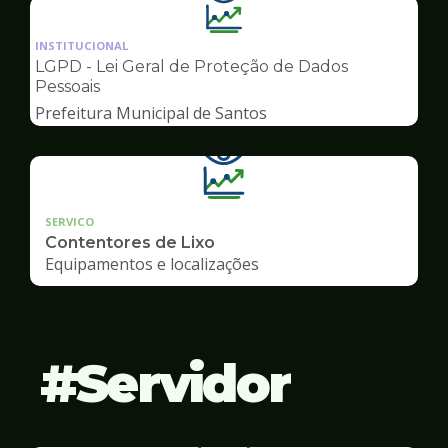
Ilustração
da
INSTITUCIONAL
pagina
LGPD - Lei Geral de Proteção de Dados
de
Pessoais
Transparência
Prefeitura Municipal de Santos
SERVICO
Contentores de Lixo
Equipamentos e localizações
Servidor