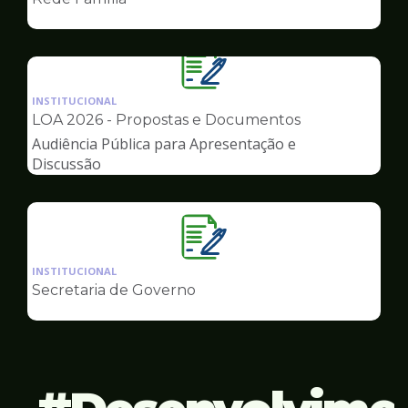
de
Governo
Ilustração
da
INSTITUCIONAL
pagina
LOA 2026 - Propostas e Documentos
de
Audiência Pública para Apresentação e
Governo
Discussão
Ilustração
da
INSTITUCIONAL
pagina
Secretaria de Governo
de
Governo