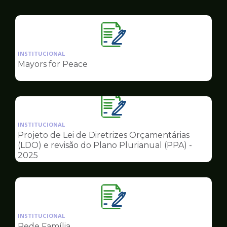
Governo
Ilustração
da
INSTITUCIONAL
pagina
Mayors for Peace
de
Governo
Ilustração
da
INSTITUCIONAL
pagina
Projeto de Lei de Diretrizes Orçamentárias
de
(LDO) e revisão do Plano Plurianual (PPA) -
Governo
2025
Ilustração
da
INSTITUCIONAL
pagina
Rede Família