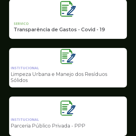
SERVICO
Transparência de Gastos - Covid - 19
Ilustração
da
INSTITUCIONAL
pagina
Limpeza Urbana e Manejo dos Resíduos
de
Sólidos
Governo
Ilustração
da
INSTITUCIONAL
pagina
Parceria Público Privada - PPP
de