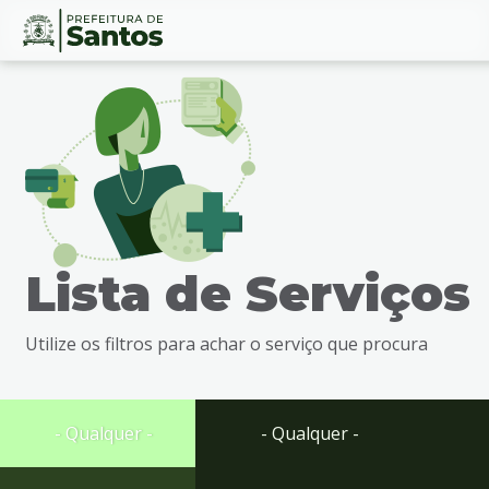
Ir
Conteúdo
para
o
conteúdo
1
Ir
para
o
menu
Lista de Serviços
2
Ir
para
Utilize os filtros para achar o serviço que procura
busca
3
Ir
para
- Qualquer -
- Qualquer -
o
rodapé