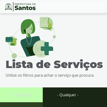
Ir
Conteúdo
para
o
conteúdo
1
Ir
para
o
menu
Lista de Serviços
2
Ir
para
Utilize os filtros para achar o serviço que procura
busca
3
Ir
para
- Qualquer -
- Qualquer -
o
rodapé