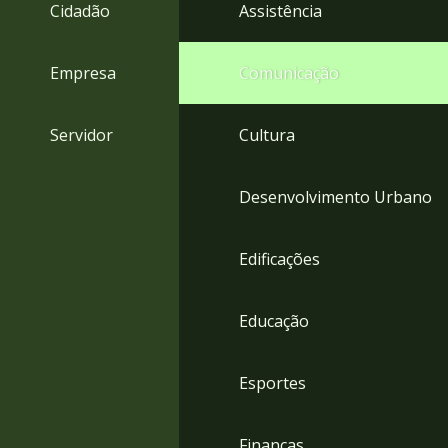
4
Cidadão
Assistência
Acessibilidade
5
Empresa
Comunicação
Servidor
Cultura
Desenvolvimento Urbano
Edificações
Educação
Esportes
Finanças