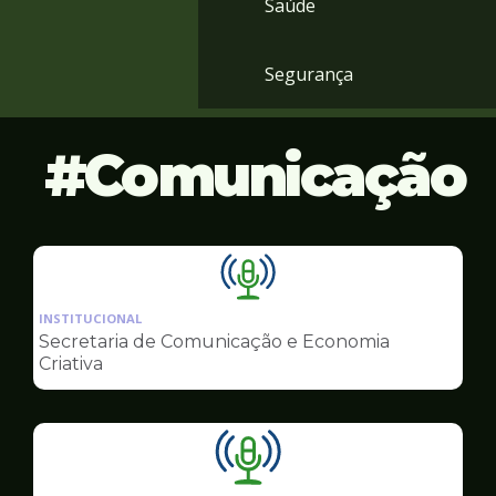
Saúde
Segurança
Comunicação
Ilustração
da
INSTITUCIONAL
pagina
Secretaria de Comunicação e Economia
de
Criativa
Comunicação