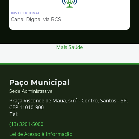
Ilustração
da
INSTITUCIONAL
pagina
Canal Digital via RCS
de
Comunicação
Mais Saúde
Contato
Paço Municipal
e
Sede Administrativa
Praça Visconde de Mauá, s/nº - Centro, Santos - SP,
Redes
CEP 11010-900
Tel:
Sociais
(13) 3201-5000
Lei de Acesso à Informação