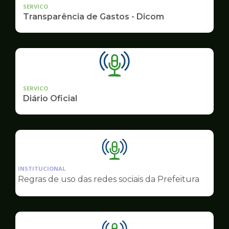
SERVICO
Transparência de Gastos - Dicom
SERVICO
Diário Oficial
Ilustração
da
INSTITUCIONAL
pagina
Regras de uso das redes sociais da Prefeitura
de
Comunicação