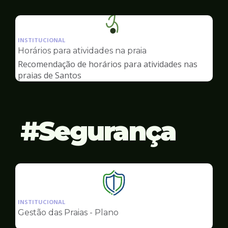
Ilustração
da
INSTITUCIONAL
pagina
Horários para atividades na praia
de
Recomendação de horários para atividades nas
Esportes
praias de Santos
Segurança
Ilustração
da
INSTITUCIONAL
pagina
Gestão das Praias - Plano
de