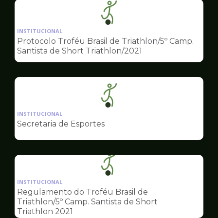
Ilustração
da
INSTITUCIONAL
pagina
Protocolo Troféu Brasil de Triathlon/5º Camp.
de
Santista de Short Triathlon/2021
Esportes
Ilustração
da
INSTITUCIONAL
pagina
Secretaria de Esportes
de
Esportes
Ilustração
da
INSTITUCIONAL
pagina
Regulamento do Troféu Brasil de
de
Triathlon/5º Camp. Santista de Short
Esportes
Triathlon 2021