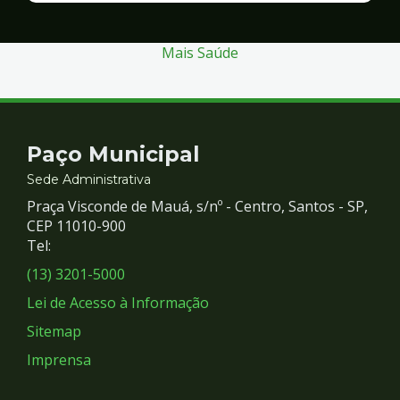
Segurança
Mais Saúde
Contato
Paço Municipal
e
Sede Administrativa
Praça Visconde de Mauá, s/nº - Centro, Santos - SP,
Redes
CEP 11010-900
Tel:
Sociais
(13) 3201-5000
Lei de Acesso à Informação
Sitemap
Imprensa