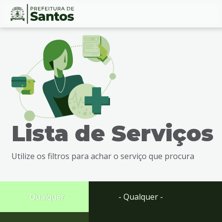
Ir
Conteúdo
para
o
conteúdo
1
Ir
para
o
menu
Lista de Serviços
2
Ir
para
Utilize os filtros para achar o serviço que procura
busca
3
Ir
para
- Qualquer -
- Qualquer -
o
rodapé