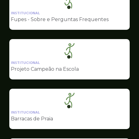
Ilustração
da
INSTITUCIONAL
pagina
Fupes - Sobre e Perguntas Frequentes
de
Esportes
Ilustração
da
INSTITUCIONAL
pagina
Projeto Campeão na Escola
de
Esportes
Ilustração
da
INSTITUCIONAL
pagina
Barracas de Praia
de
Esportes