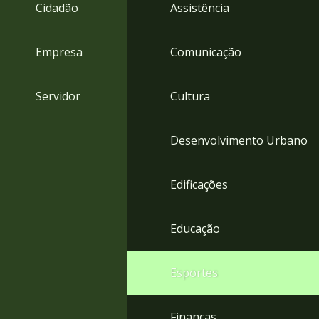
4
Cidadão
Assistência
Acessibilidade
5
Empresa
Comunicação
Servidor
Cultura
Desenvolvimento Urbano
Edificações
Educação
Esportes
Finanças