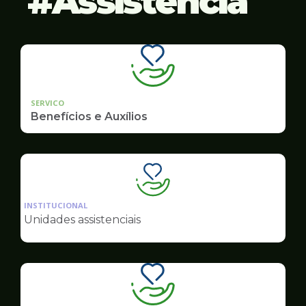
Assistência
SERVICO
Benefícios e Auxílios
Ilustração
da
INSTITUCIONAL
pagina
Unidades assistenciais
de
Assistência