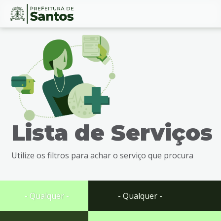
Ir
Conteúdo
para
o
conteúdo
1
Ir
para
o
menu
Lista de Serviços
2
Ir
para
Utilize os filtros para achar o serviço que procura
busca
3
Ir
para
- Qualquer -
- Qualquer -
o
rodapé