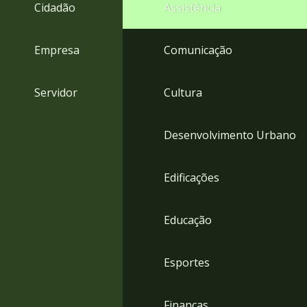
4
Cidadão
Assistência
Acessibilidade
5
Empresa
Comunicação
Servidor
Cultura
Desenvolvimento Urbano
Edificações
Educação
Esportes
Finanças