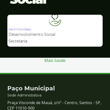
Ilustração
da
INSTITUCIONAL
pagina
Desenvolvimento Social
de
Secretaria
Desenvolvimento
Social
Mais Saúde
Contato
Paço Municipal
e
Sede Administrativa
Praça Visconde de Mauá, s/nº - Centro, Santos - SP,
Redes
CEP 11010-900