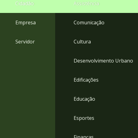
4
Cidadão
Assistência
Acessibilidade
5
Empresa
Comunicação
Servidor
Cultura
Desenvolvimento Urbano
Edificações
Educação
Esportes
Finanças