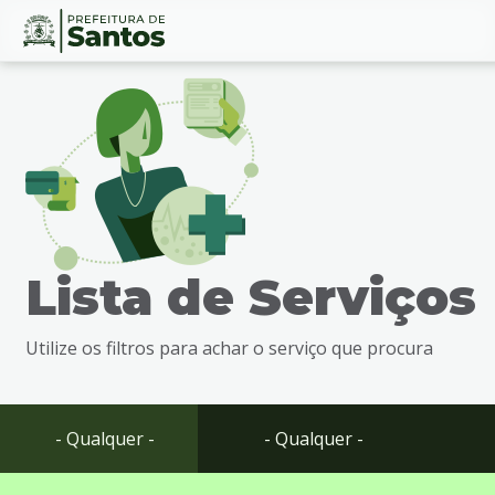
Ir
Conteúdo
para
o
conteúdo
1
Ir
para
o
menu
Lista de Serviços
2
Ir
para
Utilize os filtros para achar o serviço que procura
busca
3
Ir
para
- Qualquer -
- Qualquer -
o
rodapé