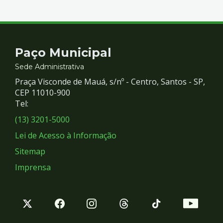
Contato
Paço Municipal
e
Sede Administrativa
Praça Visconde de Mauá, s/nº - Centro, Santos - SP,
Redes
CEP 11010-900
Tel:
Sociais
(13) 3201-5000
Lei de Acesso à Informação
Sitemap
Imprensa