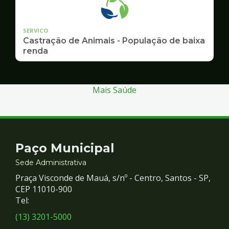
SERVICO
Castração de Animais - População de baixa
renda
Mais Saúde
Contato
Paço Municipal
e
Sede Administrativa
Praça Visconde de Mauá, s/nº - Centro, Santos - SP,
Redes
CEP 11010-900
Tel:
Sociais
(13) 3201-5000