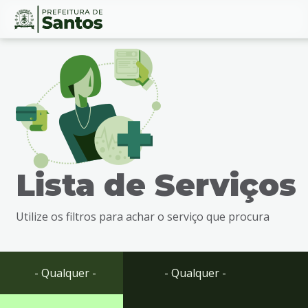
Ir
Conteúdo
para
o
conteúdo
1
Ir
para
o
menu
Lista de Serviços
2
Ir
para
Utilize os filtros para achar o serviço que procura
busca
3
Ir
para
- Qualquer -
- Qualquer -
o
rodapé