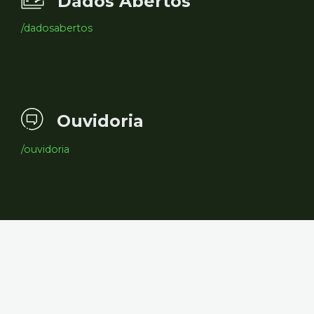
Dados Abertos
/dadosabertos
Ouvidoria
/ouvidoria