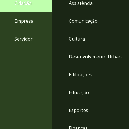
4
Cidadão
Assistência
Acessibilidade
5
Empresa
Comunicação
Servidor
Cultura
Desenvolvimento Urbano
Edificações
Educação
Esportes
Finanças