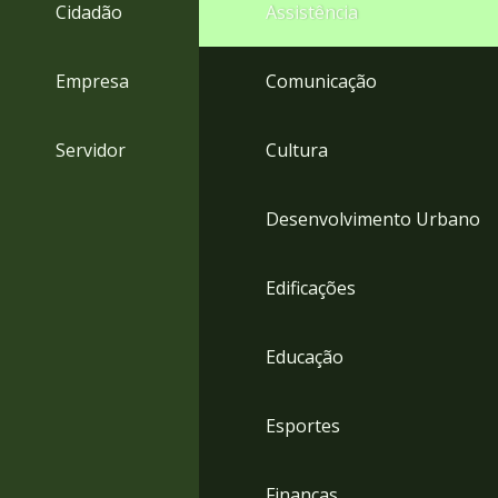
4
Cidadão
Assistência
Acessibilidade
5
Empresa
Comunicação
Servidor
Cultura
Desenvolvimento Urbano
Edificações
Educação
Esportes
Finanças