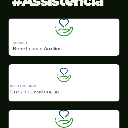
Assistência
SERVICO
Benefícios e Auxílios
Ilustração
da
INSTITUCIONAL
pagina
Unidades assistenciais
de
Assistência