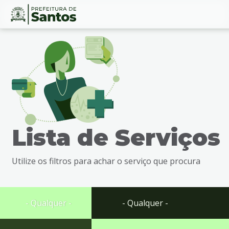
Ir
Conteúdo
para
o
conteúdo
1
Ir
para
o
menu
Lista de Serviços
2
Ir
para
Utilize os filtros para achar o serviço que procura
busca
3
Ir
para
- Qualquer -
- Qualquer -
o
rodapé