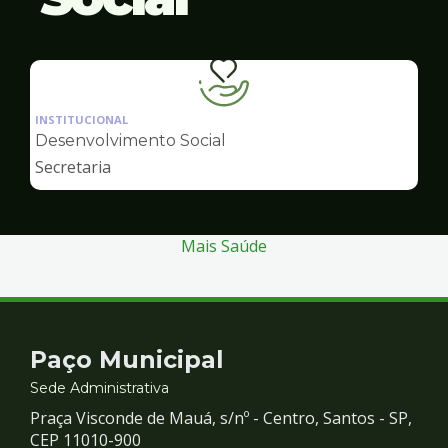
Ilustração
da
INSTITUCIONAL
pagina
Desenvolvimento Social
de
Secretaria
Desenvolvimento
Social
Mais Saúde
Contato
Paço Municipal
e
Sede Administrativa
Praça Visconde de Mauá, s/nº - Centro, Santos - SP,
Redes
CEP 11010-900