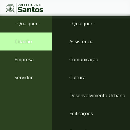
Ir
Conteúdo
- Qualquer -
- Qualquer -
para
o
conteúdo
Cidadão
Assistência
1
Ir
para
Empresa
Comunicação
o
menu
2
Servidor
Cultura
Ir
para
busca
Desenvolvimento Urbano
3
Ir
para
Edificações
o
rodapé