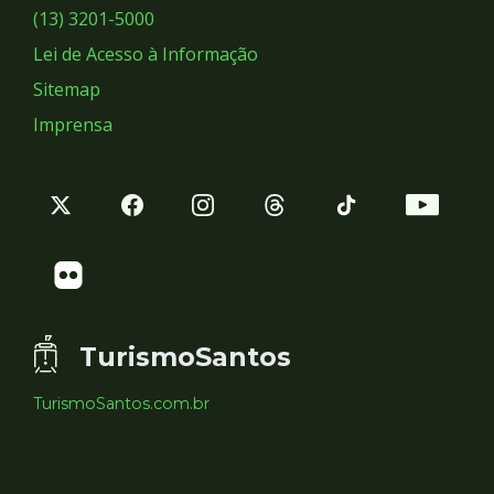
Sociais
(13) 3201-5000
Lei de Acesso à Informação
Sitemap
Imprensa
TurismoSantos
TurismoSantos.com.br