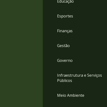
Educação
4
Acessibilidade
5
Esportes
Finanças
Gestão
Governo
Infraestrutura e Serviços
Públicos
Meio Ambiente