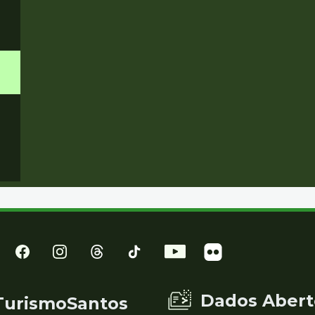
Dados Abert
TurismoSantos