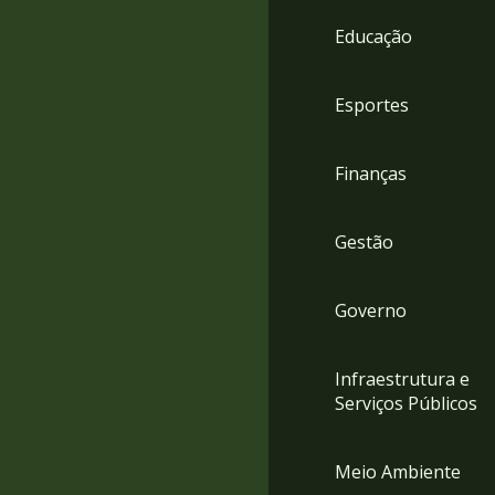
4
Educação
Acessibilidade
5
Esportes
Finanças
Gestão
Governo
Infraestrutura e
Serviços Públicos
Meio Ambiente