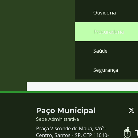
Ouvidoria
Procuradoria
Saúde
Segurança
Contato
Paço Municipal
e
Sede Administrativa
Praça Visconde de Mauá, s/nº -
Redes
Centro, Santos - SP, CEP 11010-