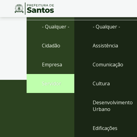
Ir
Conteúdo
- Qualquer -
- Qualquer -
para
o
conteúdo
Cidadão
Assistência
1
Ir
para
Empresa
Comunicação
o
menu
2
Servidor
Cultura
Ir
para
busca
Desenvolvimento
3
Urbano
Ir
para
o
Edificações
rodapé