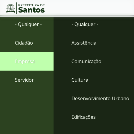
Ir
Conteúdo
- Qualquer -
- Qualquer -
para
o
conteúdo
Cidadão
Assistência
1
Ir
para
Empresa
Comunicação
o
menu
2
Servidor
Cultura
Ir
para
busca
Desenvolvimento Urbano
3
Ir
para
Edificações
o
rodapé