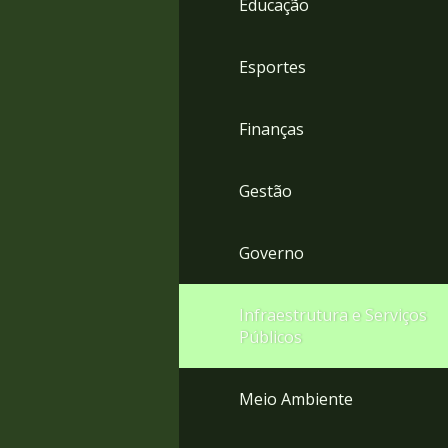
Educação
4
Acessibilidade
5
Esportes
Finanças
Gestão
Governo
Infraestrutura e Serviços
Públicos
Meio Ambiente