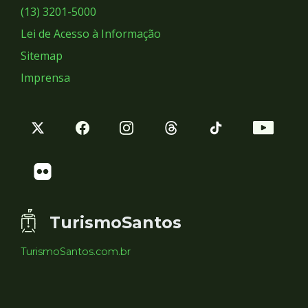
Sociais
(13) 3201-5000
Lei de Acesso à Informação
Sitemap
Imprensa
TurismoSantos
TurismoSantos.com.br