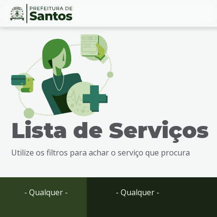
Ir
Conteúdo
para
o
conteúdo
1
Ir
para
o
menu
Lista de Serviços
2
Ir
para
Utilize os filtros para achar o serviço que procura
busca
3
Ir
para
- Qualquer -
- Qualquer -
o
rodapé