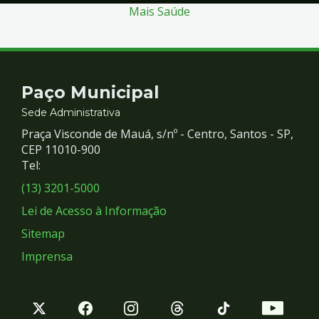
Mais Saúde
Contato
Paço Municipal
e
Sede Administrativa
Praça Visconde de Mauá, s/nº - Centro, Santos - SP,
Redes
CEP 11010-900
Tel:
Sociais
(13) 3201-5000
Lei de Acesso à Informação
Sitemap
Imprensa