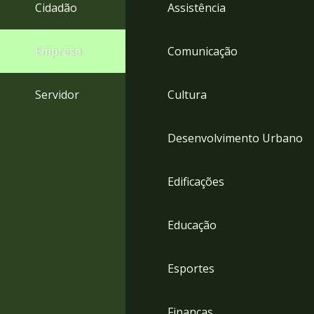
4
Cidadão
Assistência
Acessibilidade
5
Empresa
Comunicação
Servidor
Cultura
Desenvolvimento Urbano
Edificações
Educação
Esportes
Finanças