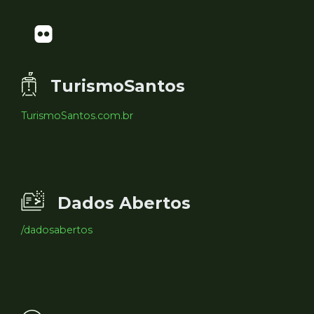
TurismoSantos
TurismoSantos.com.br
Dados Abertos
/dadosabertos