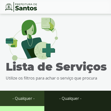
Ir
Conteúdo
para
o
conteúdo
1
Ir
para
o
menu
Lista de Serviços
2
Ir
para
Utilize os filtros para achar o serviço que procura
busca
3
Ir
para
- Qualquer -
- Qualquer -
o
rodapé