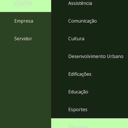
4
Cidadão
Assistência
Acessibilidade
5
Empresa
Comunicação
Servidor
Cultura
Desenvolvimento Urbano
Edificações
Educação
Esportes
Finanças