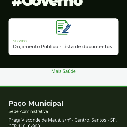
Governo
SERVICO
Orçamento Público - Lista de documentos
Mais Saúde
Contato
Paço Municipal
e
Sede Administrativa
Praça Visconde de Mauá, s/nº - Centro, Santos - SP,
CEP 11010-900