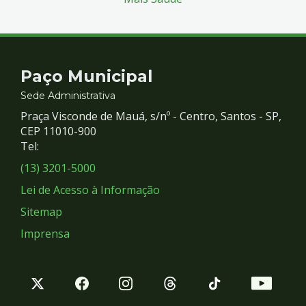
Contato
Paço Municipal
e
Sede Administrativa
Praça Visconde de Mauá, s/nº - Centro, Santos - SP,
Redes
CEP 11010-900
Tel:
Sociais
(13) 3201-5000
Lei de Acesso à Informação
Sitemap
Imprensa