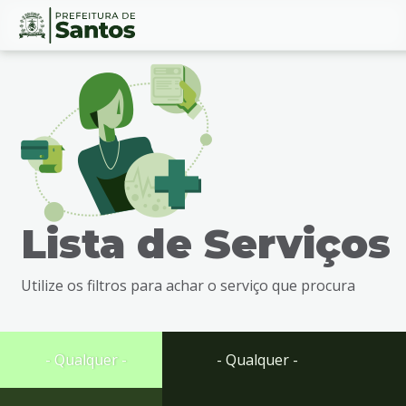
Ir
Conteúdo
para
o
conteúdo
1
Ir
para
o
menu
Lista de Serviços
2
Ir
para
Utilize os filtros para achar o serviço que procura
busca
3
Ir
para
- Qualquer -
- Qualquer -
o
rodapé