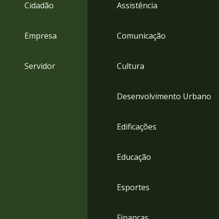
4
Cidadão
Assistência
Acessibilidade
5
Empresa
Comunicação
Servidor
Cultura
Desenvolvimento Urbano
Edificações
Educação
Esportes
Finanças