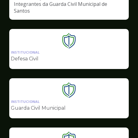
Integrantes da Guarda Civil Municipal de
Santos
Ilustração
da
INSTITUCIONAL
pagina
Defesa Civil
de
Segurança
Ilustração
da
INSTITUCIONAL
pagina
Guarda Civil Municipal
de
Segurança