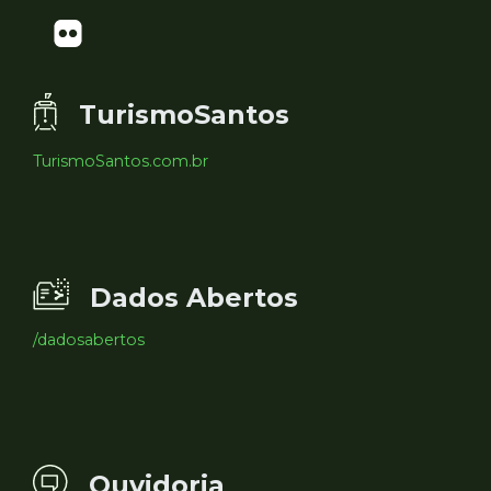
TurismoSantos
TurismoSantos.com.br
Dados Abertos
/dadosabertos
Ouvidoria