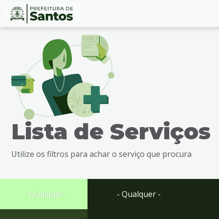
Ir
Conteúdo
para
o
conteúdo
1
Ir
para
o
menu
Lista de Serviços
2
Ir
para
Utilize os filtros para achar o serviço que procura
busca
3
Ir
para
- Qualquer -
- Qualquer -
o
rodapé