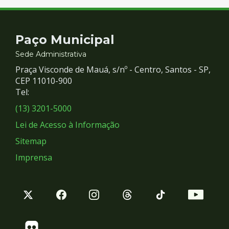
Contato
Paço Municipal
e
Sede Administrativa
Praça Visconde de Mauá, s/nº - Centro, Santos - SP,
Redes
CEP 11010-900
Tel:
Sociais
(13) 3201-5000
Lei de Acesso à Informação
Sitemap
Imprensa