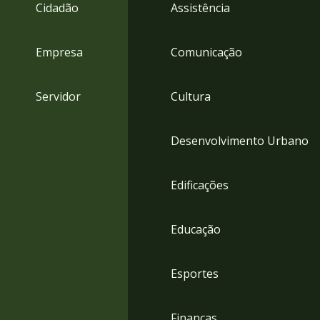
4
Cidadão
Assistência
Acessibilidade
5
Empresa
Comunicação
Servidor
Cultura
Desenvolvimento Urbano
Edificações
Educação
Esportes
Finanças