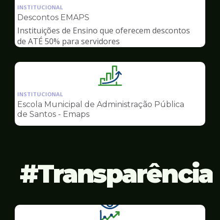
da
INSTITUCIONAL
pagina
Descontos EMAPS
de
Instituições de Ensino que oferecem descontos
Gestão
de ATÉ 50% para servidores
Ilustração
da
INSTITUCIONAL
pagina
Escola Municipal de Administração Pública
de
de Santos - Emaps
Gestão
Transparência