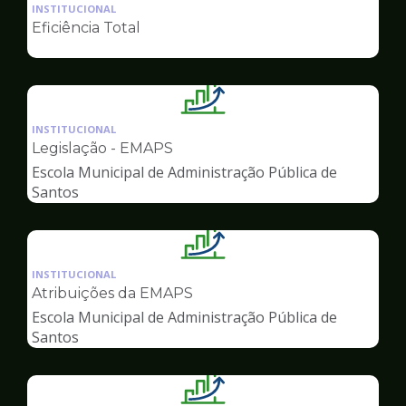
da
INSTITUCIONAL
pagina
Eficiência Total
de
Gestão
Ilustração
da
INSTITUCIONAL
pagina
Legislação - EMAPS
de
Escola Municipal de Administração Pública de
Gestão
Santos
Ilustração
da
INSTITUCIONAL
pagina
Atribuições da EMAPS
de
Escola Municipal de Administração Pública de
Gestão
Santos
Ilustração