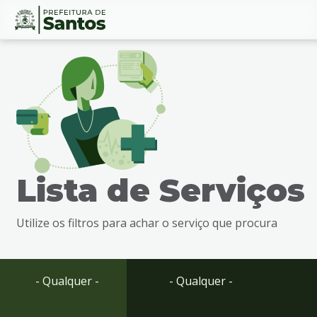
Ir
Conteúdo
para
o
conteúdo
1
Ir
para
o
menu
Lista de Serviços
2
Ir
para
Utilize os filtros para achar o serviço que procura
busca
3
Ir
para
- Qualquer -
- Qualquer -
o
rodapé