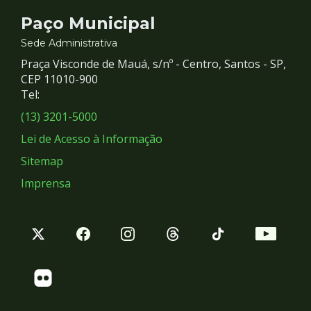
Contato
Paço Municipal
e
Sede Administrativa
Praça Visconde de Mauá, s/nº - Centro, Santos - SP,
Redes
CEP 11010-900
Tel:
Sociais
(13) 3201-5000
Lei de Acesso à Informação
Sitemap
Imprensa