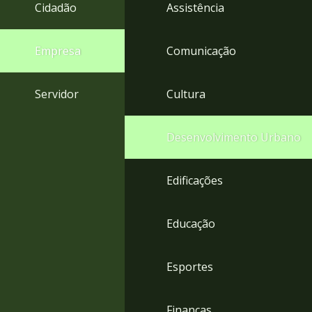
4
Cidadão
Assistência
Acessibilidade
5
Empresa
Comunicação
Servidor
Cultura
Desenvolvimento Urbano
Edificações
Educação
Esportes
Finanças