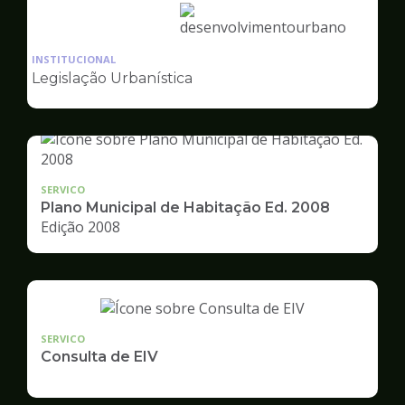
Ilustração
da
INSTITUCIONAL
pagina
Legislação Urbanística
de
Desenvolvimento
Urbano
SERVICO
Plano Municipal de Habitação Ed. 2008
Edição 2008
SERVICO
Consulta de EIV