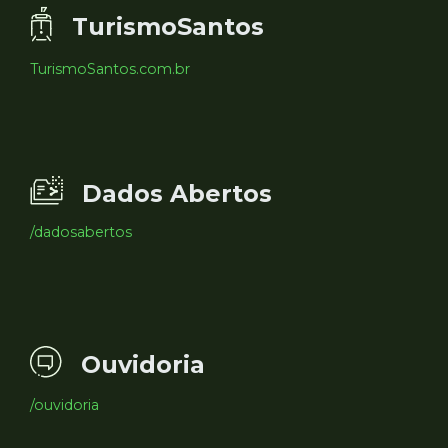
TurismoSantos
TurismoSantos.com.br
Dados Abertos
/dadosabertos
Ouvidoria
/ouvidoria