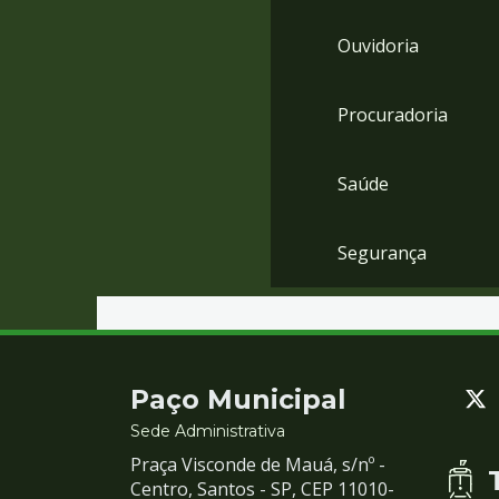
Ouvidoria
Procuradoria
Saúde
Segurança
Contato
Paço Municipal
e
Sede Administrativa
Praça Visconde de Mauá, s/nº -
Redes
Centro, Santos - SP, CEP 11010-