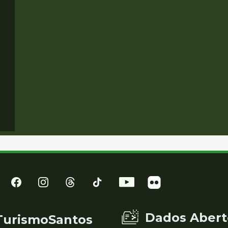
Dados Abert
TurismoSantos