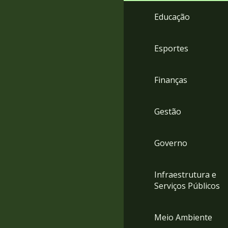
4
Educação
Acessibilidade
5
Esportes
Finanças
Gestão
Governo
Infraestrutura e
Serviços Públicos
Meio Ambiente