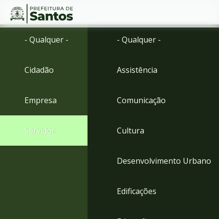
Ir
Conteúdo
- Qualquer -
- Qualquer -
para
o
conteúdo
Cidadão
Assistência
1
Ir
para
Empresa
Comunicação
o
menu
2
Servidor
Cultura
Ir
para
busca
Desenvolvimento Urbano
3
Ir
para
Edificações
o
rodapé