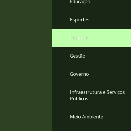
Educação
4
Acessibilidade
5
Esportes
Finanças
Gestão
Governo
Infraestrutura e Serviços
Públicos
Meio Ambiente