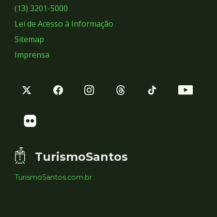
Sociais
(13) 3201-5000
Lei de Acesso à Informação
Sitemap
Imprensa
TurismoSantos
TurismoSantos.com.br