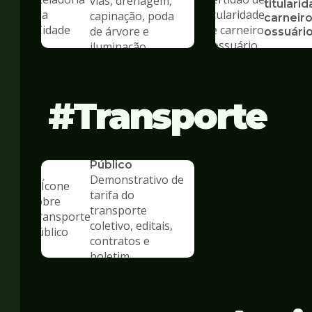
vias, drenagem,
titulari
capinação, poda
carneiro
de árvore e
ossuári
iluminação
Transporte
SERVICO
Transporte
Público
Demonstrativo de
tarifa do
transporte
coletivo, editais,
contratos e
boletim
estatístico