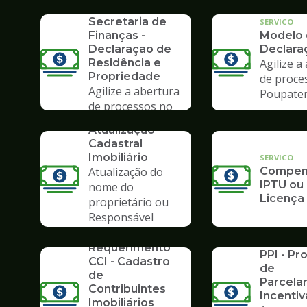
Formulários da
Poupate
Secretaria de
SERVICO
Finanças -
Modelo
Declaração de
Declara
Residência e
Agilize a
Propriedade
de proce
Agilize a abertura
Poupate
de processos no
SERVICO
Poupatempo
Atualização
Cadastral
Imobiliário
SERVICO
Atualização do
Compens
IPTU ou
nome do
Licença
proprietário ou
Responsável
Tributário
SERVICO
SERVICO
Requerimento
PPI - P
CCI - Cadastro
de
de
Parcela
Contribuintes
Incenti
Imobiliários