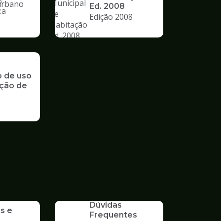
o
Ed. 2008
ca
Edição 2008
nto
o de uso
ção de
SERVICO
Dúvidas
s e
Frequentes