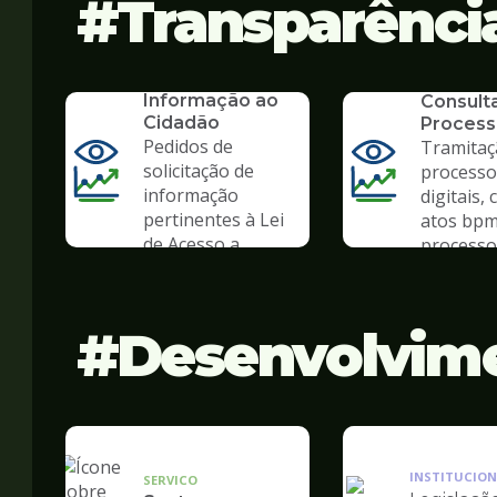
Transparênci
SERVICO
SIC - Serviço de
SERVICO
Informação ao
Consult
Cidadão
Process
Pedidos de
Tramitaç
solicitação de
processo
informação
digitais, 
pertinentes à Lei
atos bpm
de Acesso a
processo 
Informação
Desenvolvim
INSTITUCION
SERVICO