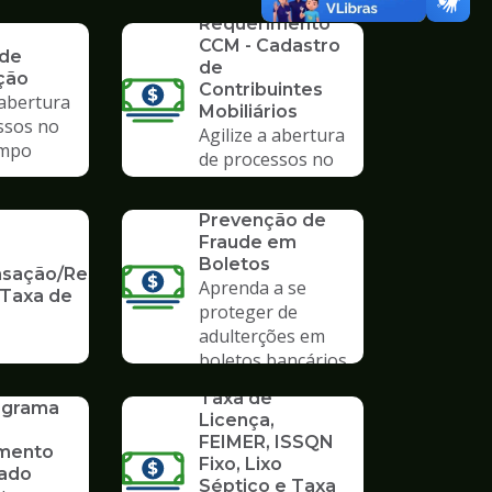
SERVICO
mpo
Requerimento
CCM - Cadastro
 de
de
ção
Contribuintes
 abertura
Mobiliários
ssos no
Agilize a abertura
mpo
de processos no
Poupatempo
SERVICO
Prevenção de
Fraude em
Boletos
ação/Restituição
Aprenda a se
 Taxa de
proteger de
adulterções em
boletos bancários
SERVICO
Taxa de
rograma
Licença,
FEIMER, ISSQN
mento
Fixo, Lixo
vado
Séptico e Taxa