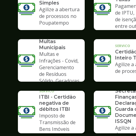
Simples
Pagament
Agilize a abertura
de IPTU,
de processos no
de isençã
Poupatempo
entre ou
SERVICO
Consulta de
Multas
SERVICO
Municipais
Certidã
Multas e
Inteiro 
Infrações - Covid,
Agilize a
Gerenciamento
de proce
de Resíduos
SERVICO
Sólido, Geradores
Formulá
de Lixo
Secreta
SERVICO
ITBI - Certidão
Finanças
negativa de
Declara
débitos ITBI
Guarda 
Imposto de
Docume
ISSQN
Transmissão de
Agilize a
Bens Imóveis
SERVICO
de proce