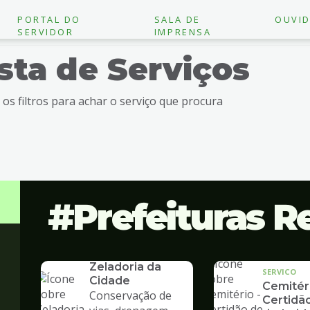
PORTAL DO
SALA DE
OUVID
SERVIDOR
IMPRENSA
ista de Serviços
e os filtros para achar o serviço que procura
Prefeituras R
SERVICO
Zeladoria da
SERVICO
Cidade
Cemitéri
Conservação de
Certidã