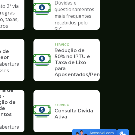
Dúvidas e
o 2ª via
questionamentos
 regras
mais frequentes
o, taxas,
recebidos pelo
tros
SIC
SERVICO
Redução de
o de
50% no IPTU e
Teor
Taxa de Lixo
 abertura
para
ssos
Aposentados/Pensionistas
rios da
ria de
 -
ção de
SERVICO
de
Consulta Dívida
ntos
Ativa
 abertura
ssos no