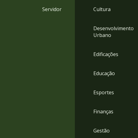
4
Servidor
Cultura
Acessibilidade
5
Desenvolvimento
Urbano
Edificações
Educação
Esportes
Finanças
Gestão