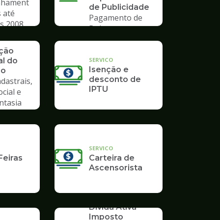
hament
de Publicidade
 até
Pagamento de
s 2008
Boleto
ação
SERVICO
al do
Isenção e
io
desconto de
dastrais,
IPTU
ocial e
ntasia
SERVICO
Feiras
Carteira de
Ascensorista
SERVICO
Dívida Ativa -
Imposto