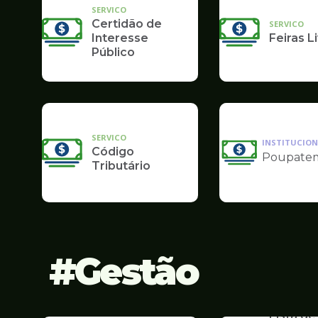
SERVICO
Certidão de
SERVICO
Interesse
Feiras L
Público
SERVICO
INSTITUCION
Código
Poupate
Ilustração
Tributário
da
pagina
de
Finanças
Gestão
SERVICO
Lista de