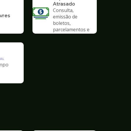
Atrasado
Consulta,
ivres
emissão de
boletos,
parcelamentos e
anistias
AL
mpo