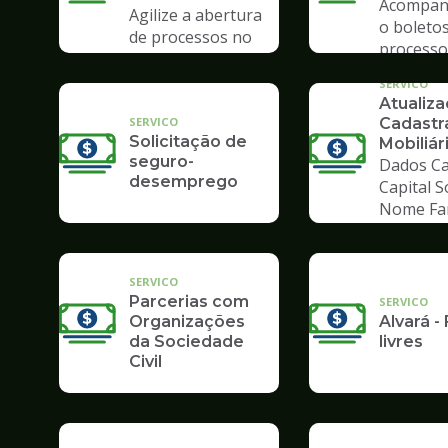
Acompan
Agilize a abertura
o boletos
de processos no
processo
Poupatempo
SERVICO
Atualiz
SERVICO
Cadastr
Solicitação de
Mobiliár
seguro-
Dados Ca
desemprego
Capital S
Nome Fa
SERVICO
Parcerias com
SERVICO
Organizações
Alvará - 
da Sociedade
livres
Civil