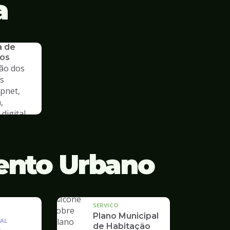
a
a de
os
ão dos
s
cpnet,
,
digital
ento Urbano
SERVICO
Plano Municipal
AL
de Habitação