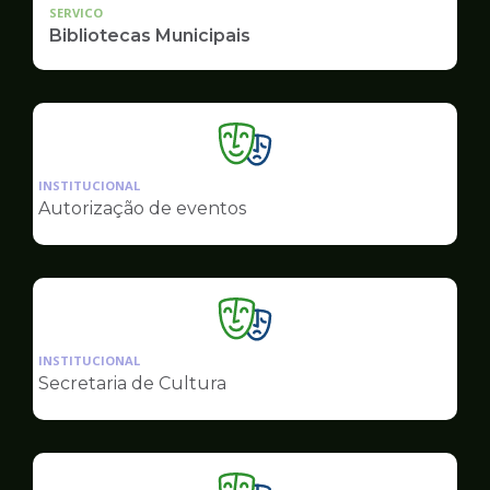
SERVICO
Bibliotecas Municipais
Ilustração
da
INSTITUCIONAL
pagina
Autorização de eventos
de
Cultura
Ilustração
da
INSTITUCIONAL
pagina
Secretaria de Cultura
de
Cultura