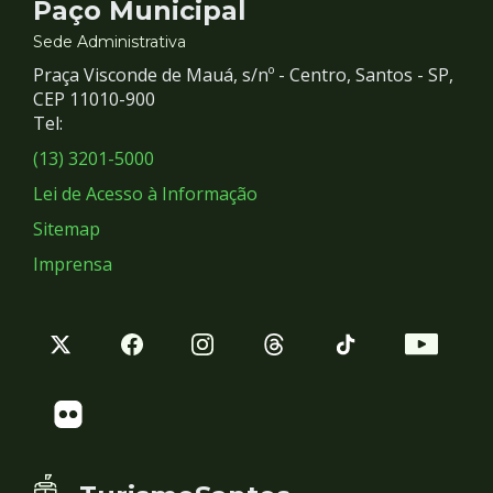
Contato
Paço Municipal
e
Sede Administrativa
Praça Visconde de Mauá, s/nº - Centro, Santos - SP,
Redes
CEP 11010-900
Tel:
Sociais
(13) 3201-5000
Lei de Acesso à Informação
Sitemap
Imprensa