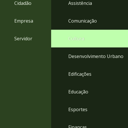
4
Cidadão
Assistência
Acessibilidade
5
Empresa
Comunicação
Servidor
Cultura
Desenvolvimento Urbano
Edificações
Educação
Esportes
Finanças