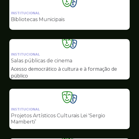
Ilustração
da
INSTITUCIONAL
pagina
Bibliotecas Municipais
de
Cultura
Ilustração
da
INSTITUCIONAL
pagina
Salas públicas de cinema
de
Acesso democrático à cultura e à formação de
Cultura
público
Ilustração
da
INSTITUCIONAL
pagina
Projetos Artísticos Culturais Lei 'Sergio
de
Mamberti’
Cultura