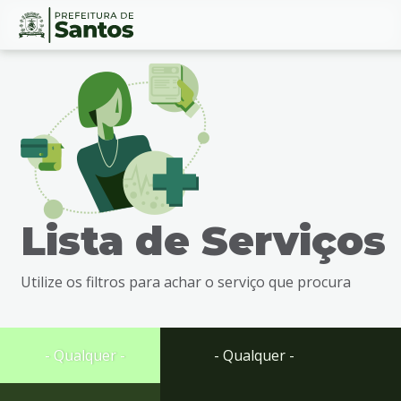
Ir
Conteúdo
para
o
conteúdo
1
Ir
para
o
menu
Lista de Serviços
2
Ir
para
Utilize os filtros para achar o serviço que procura
busca
3
Ir
para
- Qualquer -
- Qualquer -
o
rodapé