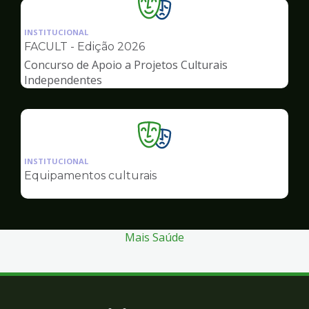
Ilustração
da
INSTITUCIONAL
pagina
FACULT - Edição 2026
de
Concurso de Apoio a Projetos Culturais
Cultura
Independentes
Ilustração
da
INSTITUCIONAL
pagina
Equipamentos culturais
de
Cultura
Mais Saúde