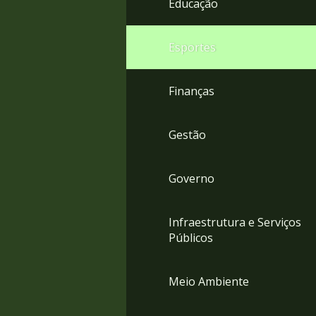
Educação
4
Acessibilidade
5
Esportes
Finanças
Gestão
Governo
Infraestrutura e Serviços
Públicos
Meio Ambiente