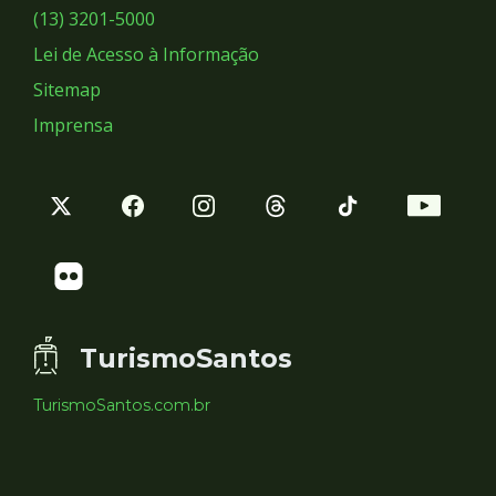
Sociais
(13) 3201-5000
Lei de Acesso à Informação
Sitemap
Imprensa
TurismoSantos
TurismoSantos.com.br