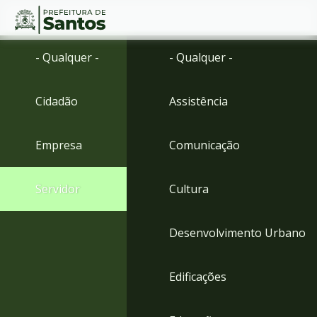
Ir
Conteúdo
- Qualquer -
- Qualquer -
para
o
conteúdo
Cidadão
Assistência
1
Ir
para
Empresa
Comunicação
o
menu
2
Servidor
Cultura
Ir
para
busca
Desenvolvimento Urbano
3
Ir
para
Edificações
o
rodapé