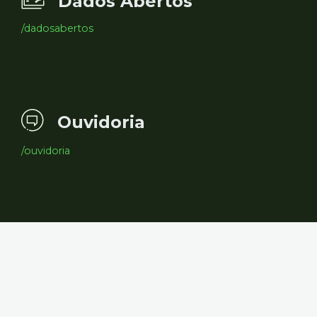
Dados Abertos
/dadosabertos
Ouvidoria
/ouvidoria