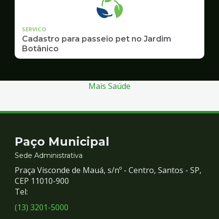
SERVICO
Cadastro para passeio pet no Jardim
Botânico
Mais Saúde
Contato
Paço Municipal
e
Sede Administrativa
Praça Visconde de Mauá, s/nº - Centro, Santos - SP,
Redes
CEP 11010-900
Tel:
Sociais
(13) 3201-5000