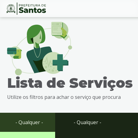
Ir
Conteúdo
para
o
conteúdo
1
Ir
para
o
menu
Lista de Serviços
2
Ir
para
Utilize os filtros para achar o serviço que procura
busca
3
Ir
para
- Qualquer -
- Qualquer -
o
rodapé