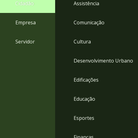
4
Cidadão
Assistência
Acessibilidade
5
Empresa
Comunicação
Servidor
Cultura
Desenvolvimento Urbano
Edificações
Educação
Esportes
Finanças