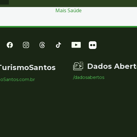
Mais Saúde
Dados Abert
TurismoSantos
/dadosabertos
moSantos.com.br