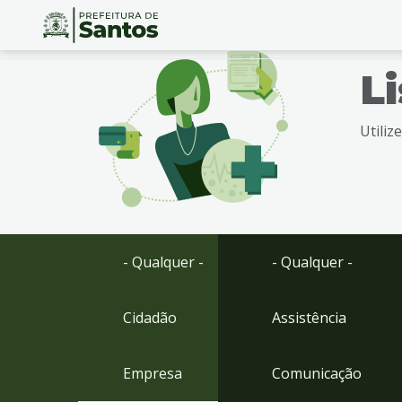
Ir
Conteúdo
L
para
o
conteúdo
Utiliz
1
Ir
para
o
menu
2
Ir
- Qualquer -
- Qualquer -
para
busca
3
Cidadão
Assistência
Ir
para
Empresa
Comunicação
o
rodapé