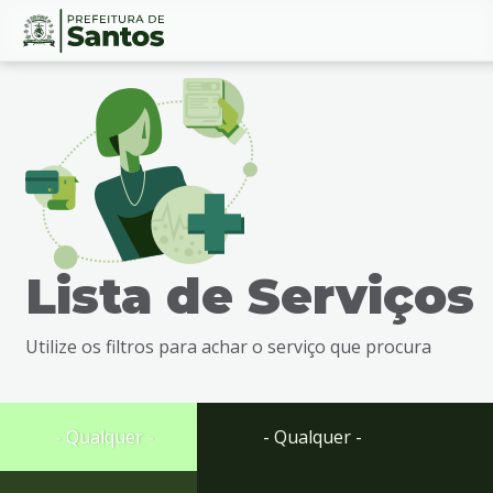
Ir
Conteúdo
para
o
conteúdo
1
Ir
para
o
menu
Lista de Serviços
2
Ir
para
Utilize os filtros para achar o serviço que procura
busca
3
Ir
para
- Qualquer -
- Qualquer -
o
rodapé