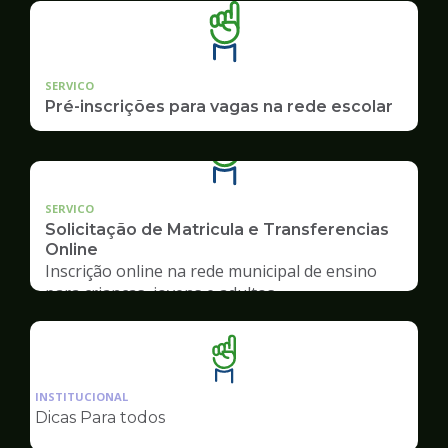
SERVICO
Pré-inscrições para vagas na rede escolar
SERVICO
Solicitação de Matricula e Transferencias
Online
Inscrição online na rede municipal de ensino
para crianças, jovens e adultos
Ilustração
da
INSTITUCIONAL
pagina
Dicas Para todos
de