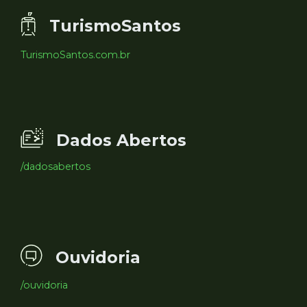
TurismoSantos
TurismoSantos.com.br
Dados Abertos
/dadosabertos
Ouvidoria
/ouvidoria