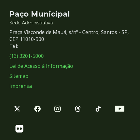
Contato
Paço Municipal
e
Sede Administrativa
Praça Visconde de Mauá, s/nº - Centro, Santos - SP,
Redes
CEP 11010-900
Tel:
Sociais
(13) 3201-5000
Lei de Acesso à Informação
Sitemap
Imprensa