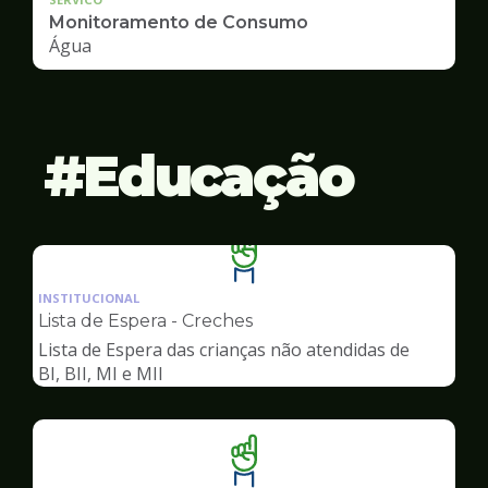
Monitoramento de Consumo
Água
Educação
Ilustração
da
INSTITUCIONAL
pagina
Lista de Espera - Creches
de
Lista de Espera das crianças não atendidas de
Educação
BI, BII, MI e MII
Ilustração