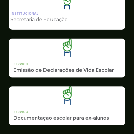
Ilustração
da
INSTITUCIONAL
pagina
Secretaria de Educação
de
Educação
SERVICO
Emissão de Declarações de Vida Escolar
SERVICO
Documentação escolar para ex-alunos