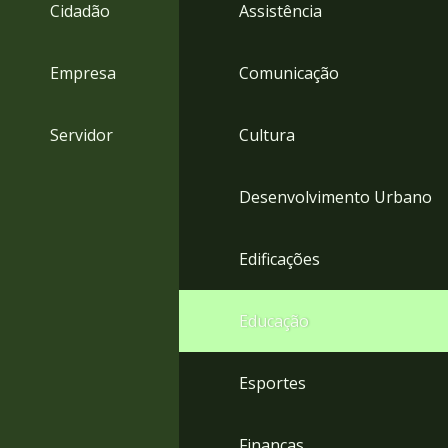
4
Cidadão
Assistência
Acessibilidade
5
Empresa
Comunicação
Servidor
Cultura
Desenvolvimento Urbano
Edificações
Educação
Esportes
Finanças