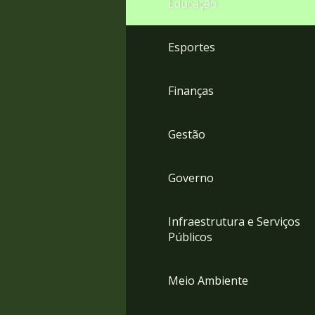
Educação
4
Acessibilidade
5
Esportes
Finanças
Gestão
Governo
Infraestrutura e Serviços
Públicos
Meio Ambiente