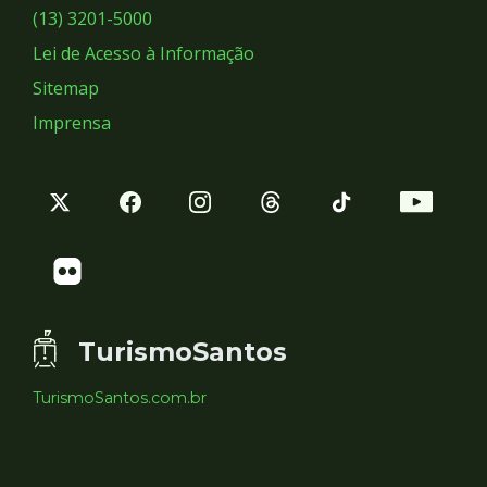
Sociais
(13) 3201-5000
Lei de Acesso à Informação
Sitemap
Imprensa
TurismoSantos
TurismoSantos.com.br