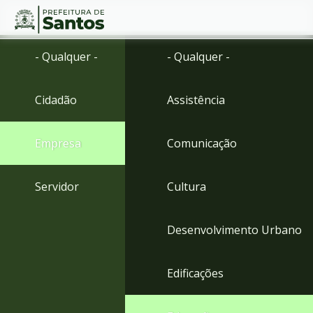
Ir
Conteúdo
- Qualquer -
- Qualquer -
para
o
conteúdo
Cidadão
Assistência
1
Ir
para
Empresa
Comunicação
o
menu
2
Servidor
Cultura
Ir
para
busca
Desenvolvimento Urbano
3
Ir
para
Edificações
o
rodapé