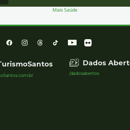
Mais Saúde
Dados Abert
TurismoSantos
/dadosabertos
moSantos.com.br