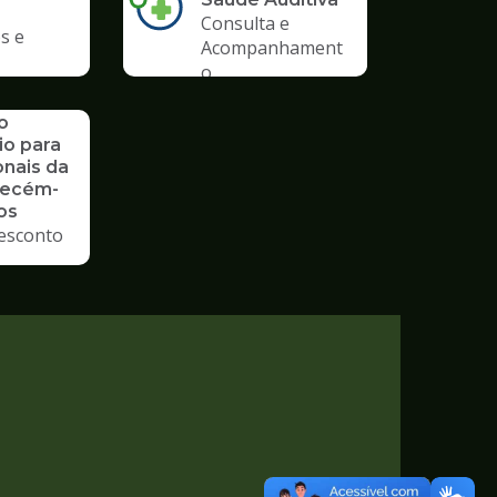
Consulta e
s e
Acompanhament
o
o
io para
onais da
Recém-
os
esconto