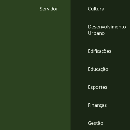
4
Servidor
Cultura
Acessibilidade
5
Desenvolvimento
Urbano
Edificações
Educação
Esportes
Finanças
Gestão