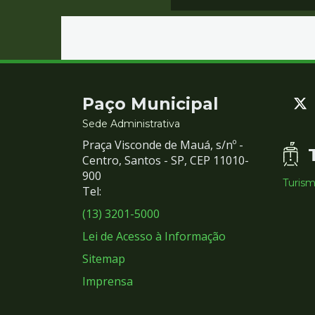
Contato
Paço Municipal
e
Sede Administrativa
Praça Visconde de Mauá, s/nº -
Redes
Centro, Santos - SP, CEP 11010-
900
Turis
Sociais
Tel:
(13) 3201-5000
Lei de Acesso à Informação
Sitemap
Imprensa