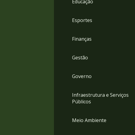
Educação
4
Acessibilidade
5
Esportes
Finanças
Gestão
Governo
Infraestrutura e Serviços
Públicos
Meio Ambiente