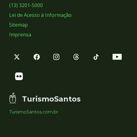
Sociais
(13) 3201-5000
Lei de Acesso à Informação
Sitemap
Imprensa
TurismoSantos
TurismoSantos.com.br