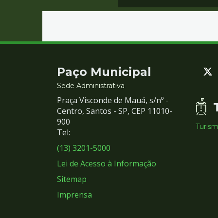
Contato
Paço Municipal
e
Sede Administrativa
Praça Visconde de Mauá, s/nº -
Redes
Centro, Santos - SP, CEP 11010-
900
Turis
Sociais
Tel:
(13) 3201-5000
Lei de Acesso à Informação
Sitemap
Imprensa