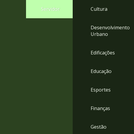
4
Servidor
Cultura
Acessibilidade
5
Desenvolvimento
Urbano
Edificações
Educação
Esportes
Finanças
Gestão