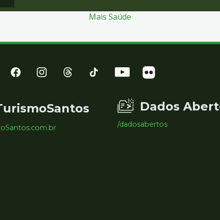
Mais Saúde
Dados Abert
TurismoSantos
/dadosabertos
moSantos.com.br