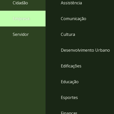
4
Cidadão
Assistência
Acessibilidade
5
Empresa
Comunicação
Servidor
Cultura
Desenvolvimento Urbano
Edificações
Educação
Esportes
Finanças