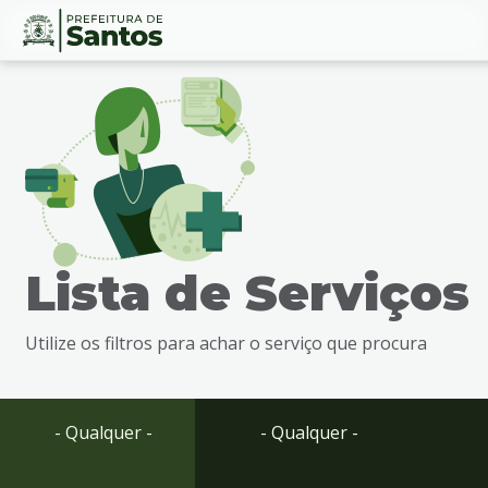
Ir
Conteúdo
para
o
conteúdo
1
Ir
para
o
menu
Lista de Serviços
2
Ir
para
Utilize os filtros para achar o serviço que procura
busca
3
Ir
para
- Qualquer -
- Qualquer -
o
rodapé