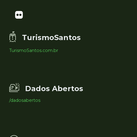
TurismoSantos
TurismoSantos.com.br
Dados Abertos
/dadosabertos