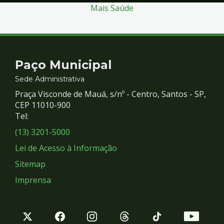
Mais Saúde
Contato
Paço Municipal
e
Sede Administrativa
Praça Visconde de Mauá, s/nº - Centro, Santos - SP,
Redes
CEP 11010-900
Tel:
Sociais
(13) 3201-5000
Lei de Acesso à Informação
Sitemap
Imprensa