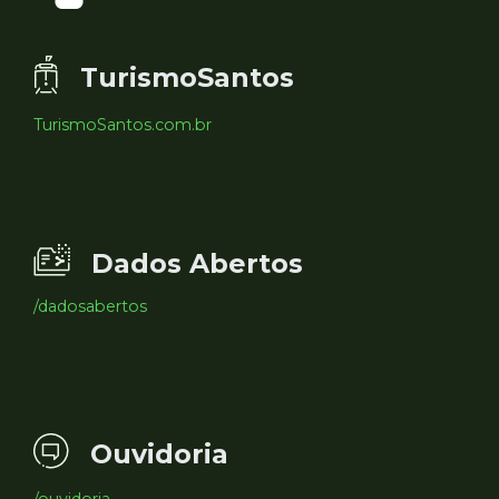
TurismoSantos
TurismoSantos.com.br
Dados Abertos
/dadosabertos
Ouvidoria
/ouvidoria