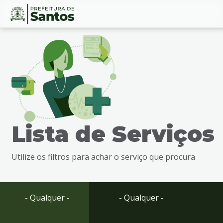
Ir
Conteúdo
para
o
conteúdo
1
Ir
para
o
menu
Lista de Serviços
2
Ir
para
Utilize os filtros para achar o serviço que procura
busca
3
Ir
para
- Qualquer -
- Qualquer -
o
rodapé