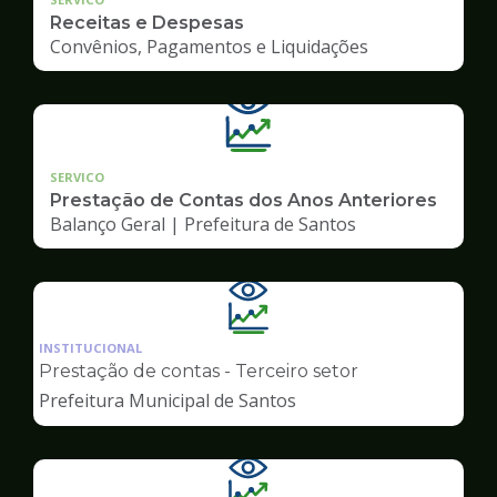
Receitas e Despesas
Convênios, Pagamentos e Liquidações
SERVICO
Prestação de Contas dos Anos Anteriores
Balanço Geral | Prefeitura de Santos
Ilustração
da
INSTITUCIONAL
pagina
Prestação de contas - Terceiro setor
de
Prefeitura Municipal de Santos
Transparência
Ilustração