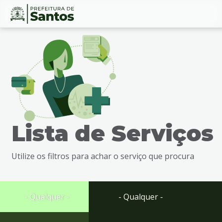
Ir
Conteúdo
para
o
conteúdo
1
Ir
para
o
menu
Lista de Serviços
2
Ir
para
Utilize os filtros para achar o serviço que procura
busca
3
Ir
para
- Qualquer -
- Qualquer -
o
rodapé