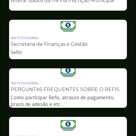
Alterar dados da minha Inscrição Municipal
de
Finanças
Ilustração
da
INSTITUCIONAL
pagina
Secretaria de Finanças e Gestão
de
Sefin
Finanças
Ilustração
da
INSTITUCIONAL
pagina
PERGUNTAS FREQUENTES SOBRE O REFIS
de
Como participar Refis, atrasos de pagamento,
Finanças
prazo de adesão e etc.
Ilustração
da