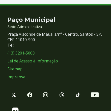
Contato
Paço Municipal
e
Sede Administrativa
Praça Visconde de Mauá, s/nº - Centro, Santos - SP,
Redes
CEP 11010-900
Tel:
Sociais
(13) 3201-5000
Lei de Acesso à Informação
Sitemap
Imprensa