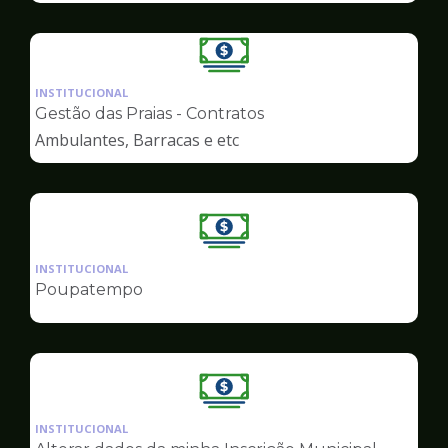
Ilustração
da
INSTITUCIONAL
pagina
Gestão das Praias - Contratos
de
Ambulantes, Barracas e etc
Finanças
Ilustração
da
INSTITUCIONAL
pagina
Poupatempo
de
Finanças
Ilustração
da
INSTITUCIONAL
pagina