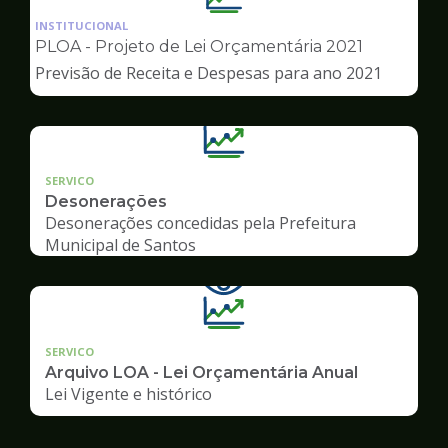
da
INSTITUCIONAL
pagina
PLOA - Projeto de Lei Orçamentária 2021
de
Previsão de Receita e Despesas para ano 2021
Transparência
SERVICO
Desonerações
Desonerações concedidas pela Prefeitura
Municipal de Santos
SERVICO
Arquivo LOA - Lei Orçamentária Anual
Lei Vigente e histórico