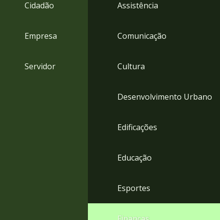
4
Cidadão
Assistência
Acessibilidade
5
Empresa
Comunicação
Servidor
Cultura
Desenvolvimento Urbano
Edificações
Educação
Esportes
Finanças