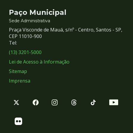
Contato
Paço Municipal
e
Sede Administrativa
Praça Visconde de Mauá, s/nº - Centro, Santos - SP,
Redes
CEP 11010-900
Tel:
Sociais
(13) 3201-5000
Lei de Acesso à Informação
Sitemap
Imprensa