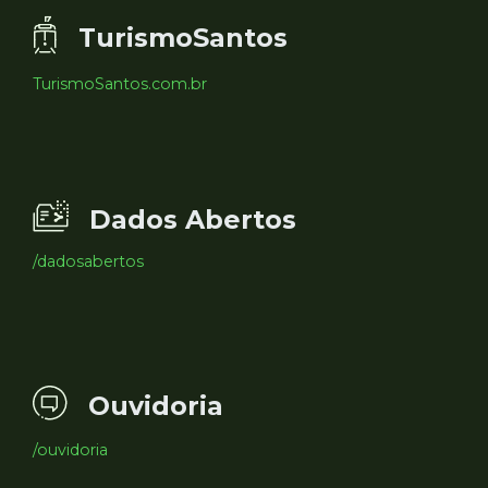
TurismoSantos
TurismoSantos.com.br
Dados Abertos
/dadosabertos
Ouvidoria
/ouvidoria