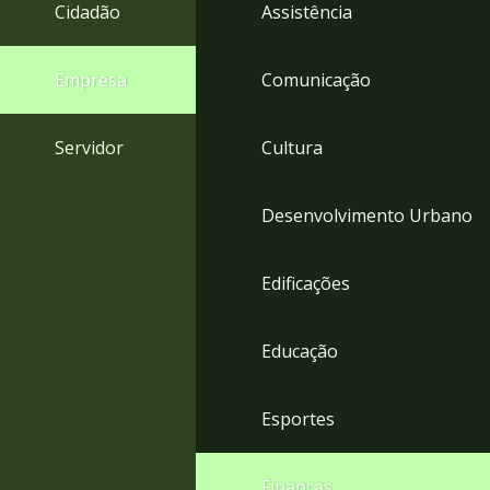
4
Cidadão
Assistência
Acessibilidade
5
Empresa
Comunicação
Servidor
Cultura
Desenvolvimento Urbano
Edificações
Educação
Esportes
Finanças