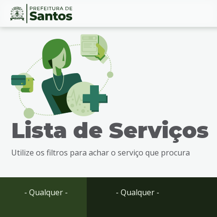
Ir
Conteúdo
para
o
conteúdo
1
Ir
para
o
menu
Lista de Serviços
2
Ir
para
Utilize os filtros para achar o serviço que procura
busca
3
Ir
para
- Qualquer -
- Qualquer -
o
rodapé