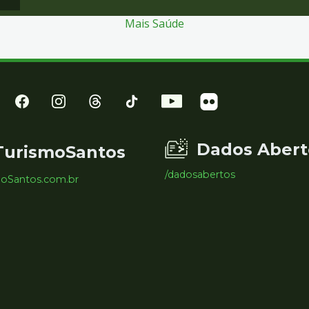
Mais Saúde
Dados Abert
TurismoSantos
/dadosabertos
moSantos.com.br