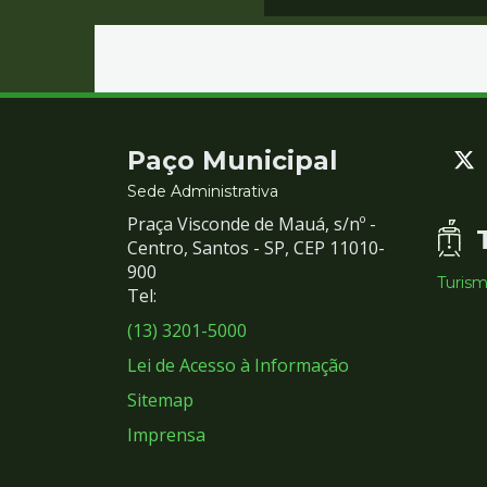
Contato
Paço Municipal
e
Sede Administrativa
Praça Visconde de Mauá, s/nº -
Redes
Centro, Santos - SP, CEP 11010-
900
Turis
Sociais
Tel:
(13) 3201-5000
Lei de Acesso à Informação
Sitemap
Imprensa