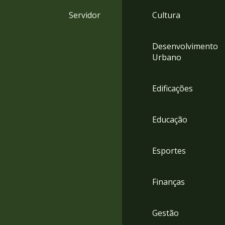
4
Servidor
Cultura
Acessibilidade
5
Desenvolvimento
Urbano
Edificações
Educação
Esportes
Finanças
Gestão