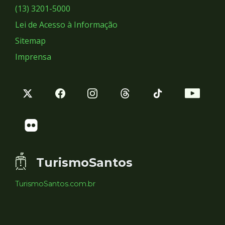
Sociais
(13) 3201-5000
Lei de Acesso à Informação
Sitemap
Imprensa
TurismoSantos
TurismoSantos.com.br