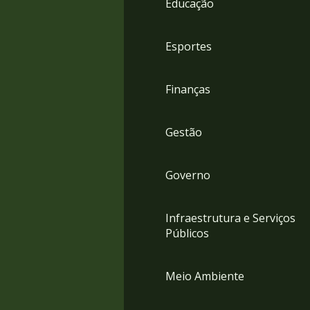
Educação
4
Acessibilidade
5
Esportes
Finanças
Gestão
Governo
Infraestrutura e Serviços
Públicos
Meio Ambiente