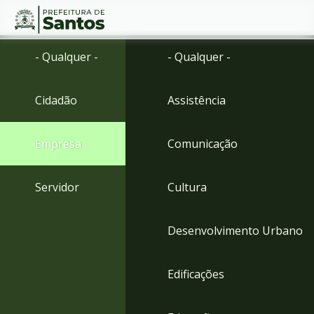
Ir
Conteúdo
- Qualquer -
- Qualquer -
para
o
conteúdo
Cidadão
Assistência
1
Ir
para
Empresa
Comunicação
o
menu
2
Servidor
Cultura
Ir
para
busca
Desenvolvimento Urbano
3
Ir
para
Edificações
o
rodapé