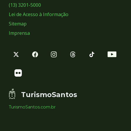
Sociais
(13) 3201-5000
Lei de Acesso à Informação
Sitemap
Imprensa
TurismoSantos
TurismoSantos.com.br