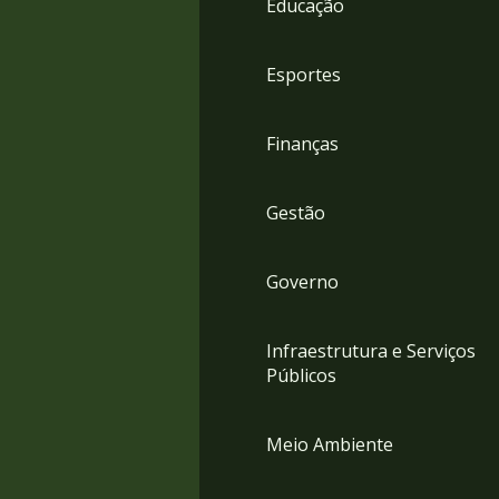
Educação
4
Acessibilidade
5
Esportes
Finanças
Gestão
Governo
Infraestrutura e Serviços
Públicos
Meio Ambiente