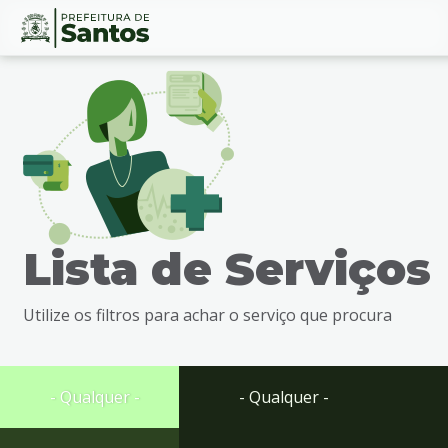
Ir
Conteúdo
para
o
conteúdo
1
Ir
para
o
menu
Lista de Serviços
2
Ir
para
Utilize os filtros para achar o serviço que procura
busca
3
Ir
para
- Qualquer -
- Qualquer -
o
rodapé