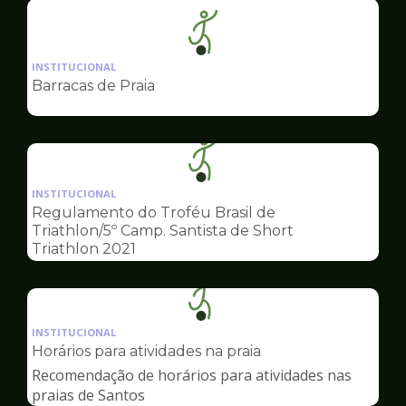
Ilustração
da
INSTITUCIONAL
pagina
Barracas de Praia
de
Esportes
Ilustração
da
INSTITUCIONAL
pagina
Regulamento do Troféu Brasil de
de
Triathlon/5º Camp. Santista de Short
Esportes
Triathlon 2021
Ilustração
da
INSTITUCIONAL
pagina
Horários para atividades na praia
de
Recomendação de horários para atividades nas
Esportes
praias de Santos