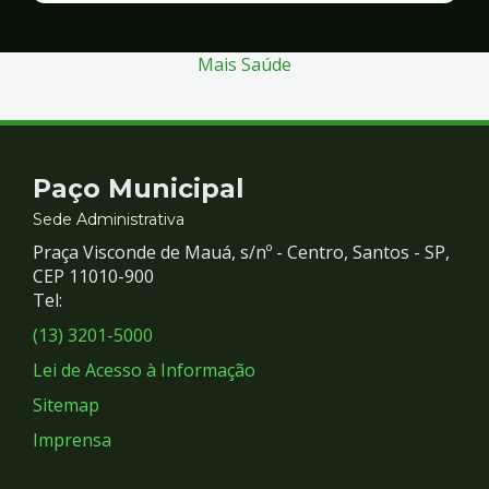
Segurança
Mais Saúde
Contato
Paço Municipal
e
Sede Administrativa
Praça Visconde de Mauá, s/nº - Centro, Santos - SP,
Redes
CEP 11010-900
Tel:
Sociais
(13) 3201-5000
Lei de Acesso à Informação
Sitemap
Imprensa