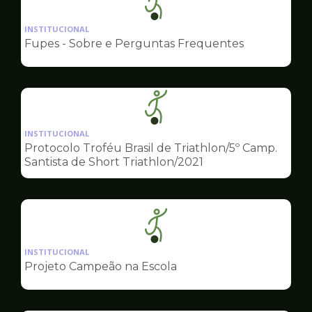
Ilustração
da
INSTITUCIONAL
pagina
Fupes - Sobre e Perguntas Frequentes
de
Esportes
Ilustração
da
INSTITUCIONAL
pagina
Protocolo Troféu Brasil de Triathlon/5º Camp.
de
Santista de Short Triathlon/2021
Esportes
Ilustração
da
INSTITUCIONAL
pagina
Projeto Campeão na Escola
de
Esportes