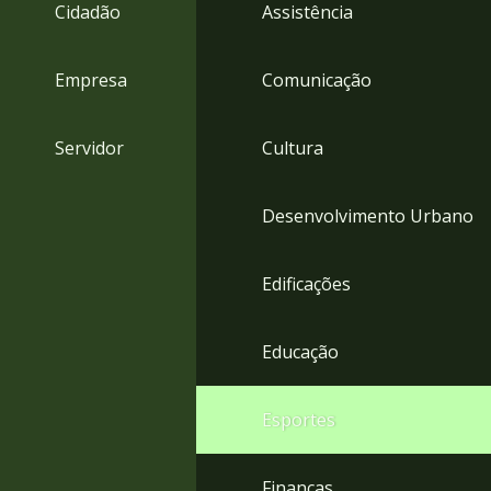
4
Cidadão
Assistência
Acessibilidade
5
Empresa
Comunicação
Servidor
Cultura
Desenvolvimento Urbano
Edificações
Educação
Esportes
Finanças