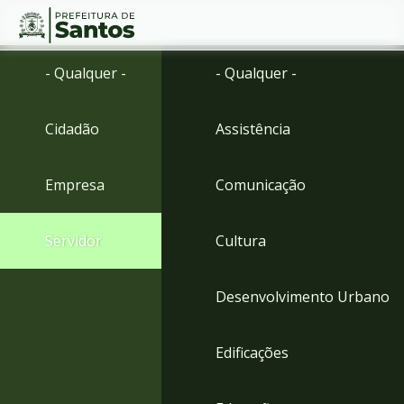
Ir
Conteúdo
- Qualquer -
- Qualquer -
para
o
conteúdo
Cidadão
Assistência
1
Ir
para
Empresa
Comunicação
o
menu
2
Servidor
Cultura
Ir
para
busca
Desenvolvimento Urbano
3
Ir
para
Edificações
o
rodapé