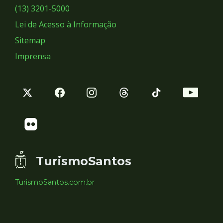
Sociais
(13) 3201-5000
Lei de Acesso à Informação
Sitemap
Imprensa
TurismoSantos
TurismoSantos.com.br