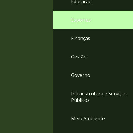
Educação
4
Acessibilidade
5
Esportes
Finanças
Gestão
Governo
Infraestrutura e Serviços
Públicos
Meio Ambiente