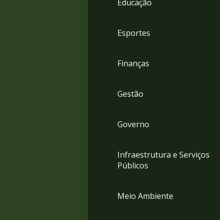
Educação
4
Acessibilidade
5
Esportes
Finanças
Gestão
Governo
Infraestrutura e Serviços
Públicos
Meio Ambiente