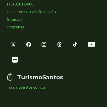
Sociais
(13) 3201-5000
Lei de Acesso à Informação
Sitemap
Imprensa
TurismoSantos
TurismoSantos.com.br