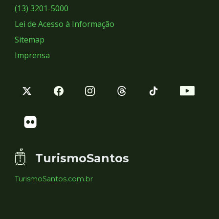
Sociais
(13) 3201-5000
Lei de Acesso à Informação
Sitemap
Imprensa
TurismoSantos
TurismoSantos.com.br