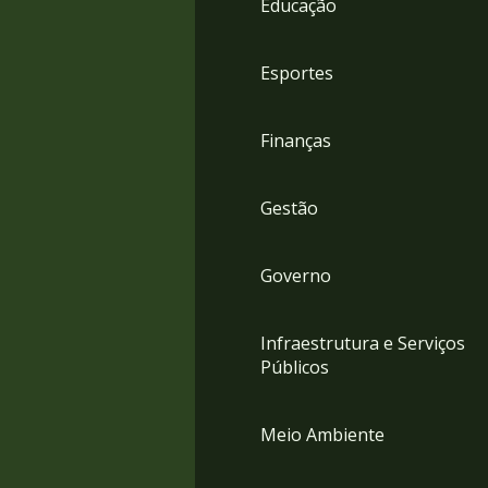
Educação
4
Acessibilidade
5
Esportes
Finanças
Gestão
Governo
Infraestrutura e Serviços
Públicos
Meio Ambiente