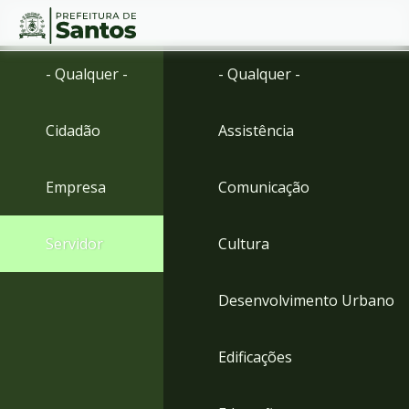
Ir
Conteúdo
- Qualquer -
- Qualquer -
para
o
conteúdo
Cidadão
Assistência
1
Ir
para
Empresa
Comunicação
o
menu
2
Servidor
Cultura
Ir
para
busca
Desenvolvimento Urbano
3
Ir
para
Edificações
o
rodapé