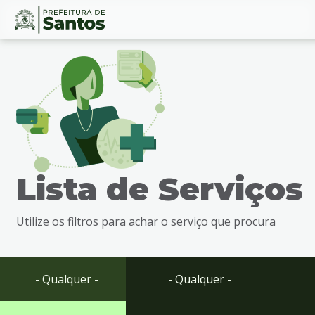
Ir
Conteúdo
para
o
conteúdo
1
Ir
para
o
menu
Lista de Serviços
2
Ir
para
Utilize os filtros para achar o serviço que procura
busca
3
Ir
para
- Qualquer -
- Qualquer -
o
rodapé