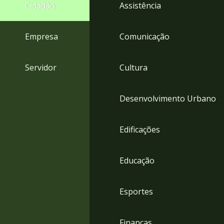
4
Cidadão
Assistência
Acessibilidade
5
Empresa
Comunicação
Servidor
Cultura
Desenvolvimento Urbano
Edificações
Educação
Esportes
Finanças