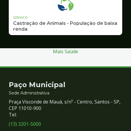
SERVICO
Castração de Animais - População de baixa
renda
Mais Saúde
Contato
Paço Municipal
e
Sede Administrativa
Praça Visconde de Mauá, s/nº - Centro, Santos - SP,
Redes
CEP 11010-900
Tel:
Sociais
(13) 3201-5000