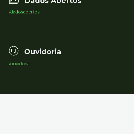
Dados Abertos
/dadosabertos
Ouvidoria
/ouvidoria