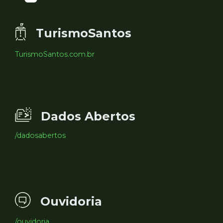
TurismoSantos
TurismoSantos.com.br
Dados Abertos
/dadosabertos
Ouvidoria
/ouvidoria