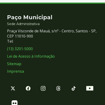
Contato
Paço Municipal
e
Sede Administrativa
Praça Visconde de Mauá, s/nº - Centro, Santos - SP,
Redes
CEP 11010-900
Tel:
Sociais
(13) 3201-5000
Lei de Acesso à Informação
Sitemap
Imprensa