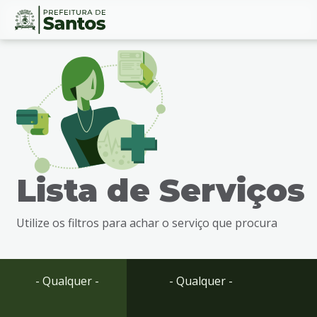
Ir
Conteúdo
para
o
conteúdo
1
Ir
para
o
menu
Lista de Serviços
2
Ir
para
Utilize os filtros para achar o serviço que procura
busca
3
Ir
para
- Qualquer -
- Qualquer -
o
rodapé