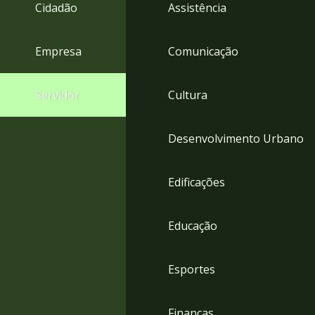
4
Cidadão
Assistência
Acessibilidade
5
Empresa
Comunicação
Servidor
Cultura
Desenvolvimento Urbano
Edificações
Educação
Esportes
Finanças