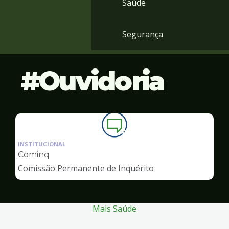
Saúde
Segurança
Ouvidoria
Ilustração
da
INSTITUCIONAL
pagina
Cominq
de
Comissão Permanente de Inquérito
Ouvidoria
Mais Saúde