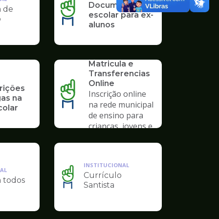
Documentação
a de
escolar para ex-
o
alunos
SERVICO
Solicitação de
Matricula e
Transferencias
Online
rições
Inscrição online
gas na
na rede municipal
colar
de ensino para
crianças, jovens e
adultos
INSTITUCIONAL
AL
Currículo
a todos
Ilustração
Santista
da
pagina
de