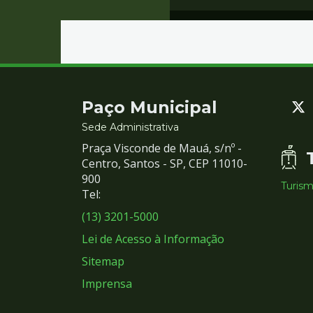
Contato
Paço Municipal
e
Sede Administrativa
Praça Visconde de Mauá, s/nº -
Redes
Centro, Santos - SP, CEP 11010-
900
Turis
Sociais
Tel:
(13) 3201-5000
Lei de Acesso à Informação
Sitemap
Imprensa