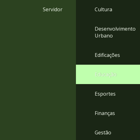
4
Servidor
Cultura
Acessibilidade
5
Desenvolvimento
Urbano
Edificações
Educação
Esportes
Finanças
Gestão