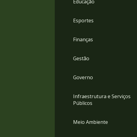
Educação
4
Acessibilidade
5
Esportes
Finanças
Gestão
Governo
Infraestrutura e Serviços
Públicos
Meio Ambiente