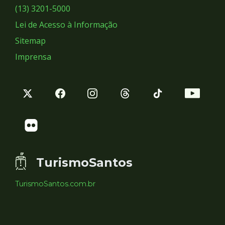
Sociais
(13) 3201-5000
Lei de Acesso à Informação
Sitemap
Imprensa
TurismoSantos
TurismoSantos.com.br