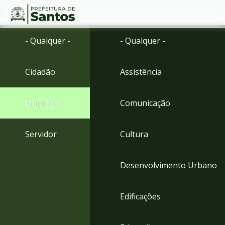
Ir
Conteúdo
- Qualquer -
- Qualquer -
para
o
conteúdo
Cidadão
Assistência
1
Ir
para
Empresa
Comunicação
o
menu
2
Servidor
Cultura
Ir
para
busca
Desenvolvimento Urbano
3
Ir
para
Edificações
o
rodapé