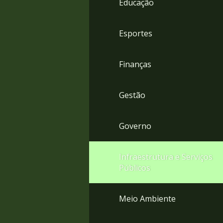
Educação
4
Acessibilidade
5
Esportes
Finanças
Gestão
Governo
Infraestrutura e Serviços
Públicos
Meio Ambiente