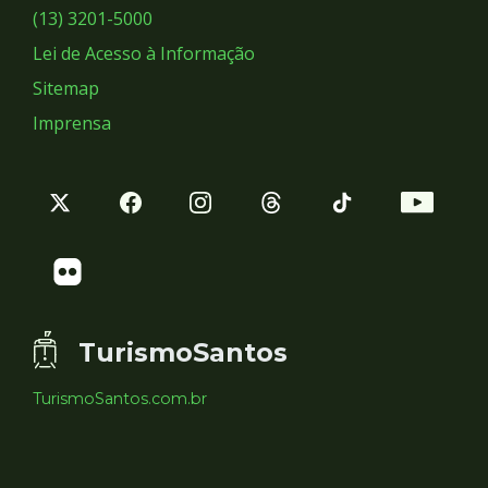
Sociais
(13) 3201-5000
Lei de Acesso à Informação
Sitemap
Imprensa
TurismoSantos
TurismoSantos.com.br