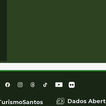
Dados Abert
TurismoSantos