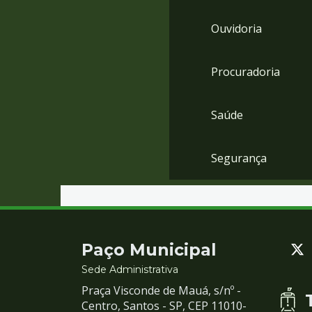
Ouvidoria
Procuradoria
Saúde
Segurança
Contato
Paço Municipal
e
Sede Administrativa
Praça Visconde de Mauá, s/nº -
Redes
Centro, Santos - SP, CEP 11010-