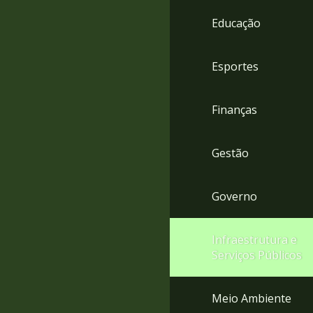
4
Educação
Acessibilidade
5
Esportes
Finanças
Gestão
Governo
Infraestrutura e
Serviços Públicos
Meio Ambiente