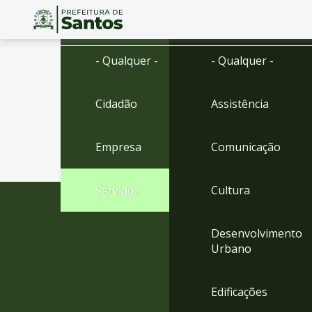
Ir
Conteúdo
- Qualquer -
- Qualquer -
para
o
conteúdo
Cidadão
Assistência
1
Ir
para
Empresa
Comunicação
o
menu
2
Servidor
Cultura
Ir
para
busca
Desenvolvimento
3
Urbano
Ir
para
o
Edificações
rodapé