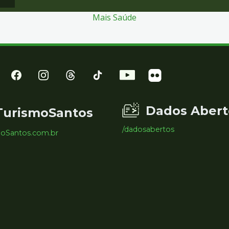
Mais Saúde
Dados Abert
TurismoSantos
/dadosabertos
moSantos.com.br