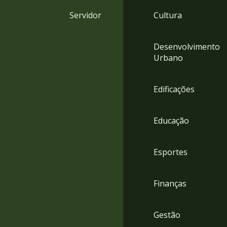
4
Servidor
Cultura
Acessibilidade
5
Desenvolvimento
Urbano
Edificações
Educação
Esportes
Finanças
Gestão