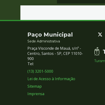
Contato
Paço Municipal
e
Sede Administrativa
Praça Visconde de Mauá, s/nº -
Redes
Centro, Santos - SP, CEP 11010-
900
Turis
Sociais
Tel:
(13) 3201-5000
Lei de Acesso à Informação
Sitemap
Imprensa