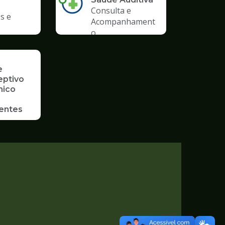
Consulta e
s e
Acompanhament
o
e
eptivo
mico
entes