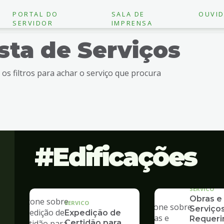
PORTAL DO
SALA DE
OUVID
SERVIDOR
IMPRENSA
ista de Serviços
e os filtros para achar o serviço que procura
Edificações
SERVICO
Obras e
SERVICO
Serviços
Expedição de
Requer
Certidão para