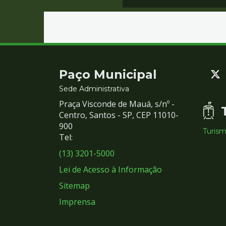
Contato
Paço Municipal
e
Sede Administrativa
Praça Visconde de Mauá, s/nº -
Redes
Centro, Santos - SP, CEP 11010-
900
Turis
Sociais
Tel:
(13) 3201-5000
Lei de Acesso à Informação
Sitemap
Imprensa