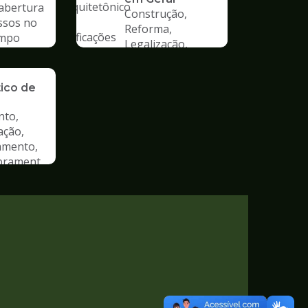
 abertura
Construção,
ssos no
Reforma,
mpo
Legalização,
Mudança de Uso
ão de
tico de
nto,
ação,
amento,
rament