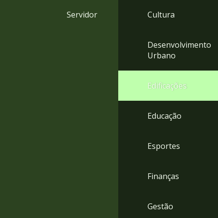
4
Servidor
Cultura
Acessibilidade
5
Desenvolvimento
Urbano
Edificações
Educação
Esportes
Finanças
Gestão