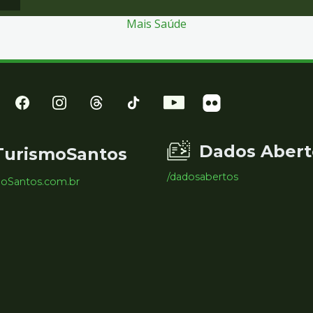
Mais Saúde
Dados Abert
TurismoSantos
/dadosabertos
moSantos.com.br