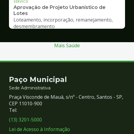
SERVICO
Aprovação de Projeto Urbanístico de
Lotes
Loteamento, incorporação, remanejamento,
desmembramento
Mais Saúde
Contato
Paço Municipal
e
Sede Administrativa
Praça Visconde de Mauá, s/nº - Centro, Santos - SP,
Redes
CEP 11010-900
Tel:
Sociais
(13) 3201-5000
Lei de Acesso à Informação