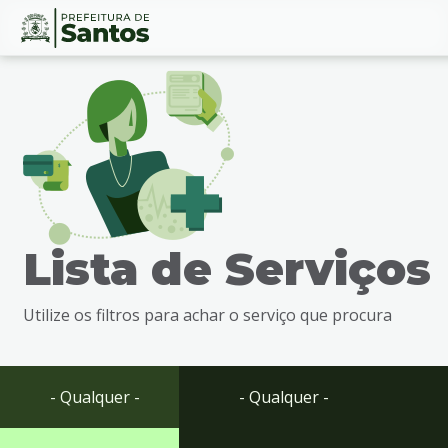
Ir
Conteúdo
para
o
conteúdo
1
Ir
para
o
menu
Lista de Serviços
2
Ir
para
Utilize os filtros para achar o serviço que procura
busca
3
Ir
para
- Qualquer -
- Qualquer -
o
rodapé