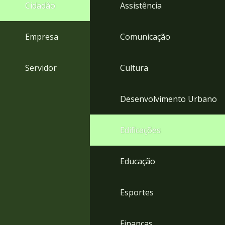
4
Cidadão
Assistência
Acessibilidade
5
Empresa
Comunicação
Servidor
Cultura
Desenvolvimento Urbano
Edificações
Educação
Esportes
Finanças