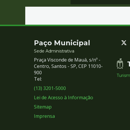
Contato
Paço Municipal
e
Sede Administrativa
Praça Visconde de Mauá, s/nº -
Redes
Centro, Santos - SP, CEP 11010-
900
Turis
Sociais
Tel:
(13) 3201-5000
Lei de Acesso à Informação
Sitemap
Imprensa