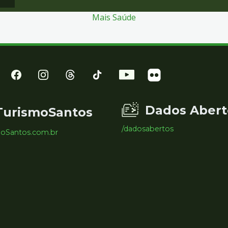
Mais Saúde
Dados Abert
TurismoSantos
/dadosabertos
moSantos.com.br