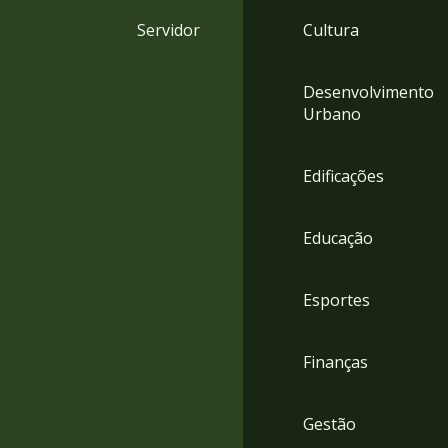
4
Servidor
Cultura
Acessibilidade
5
Desenvolvimento
Urbano
Edificações
Educação
Esportes
Finanças
Gestão