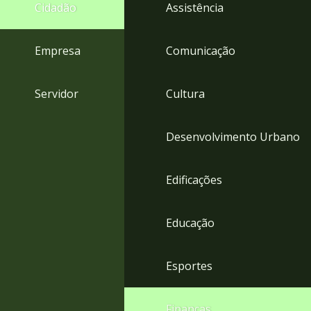
4
Cidadão
Assistência
Acessibilidade
5
Empresa
Comunicação
Servidor
Cultura
Desenvolvimento Urbano
Edificações
Educação
Esportes
Finanças