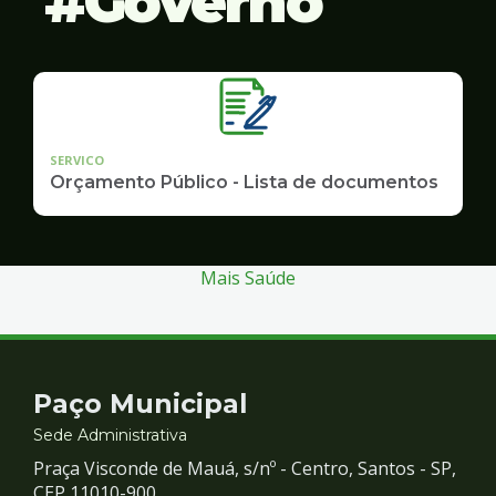
Governo
SERVICO
Orçamento Público - Lista de documentos
Mais Saúde
Contato
Paço Municipal
e
Sede Administrativa
Praça Visconde de Mauá, s/nº - Centro, Santos - SP,
CEP 11010-900