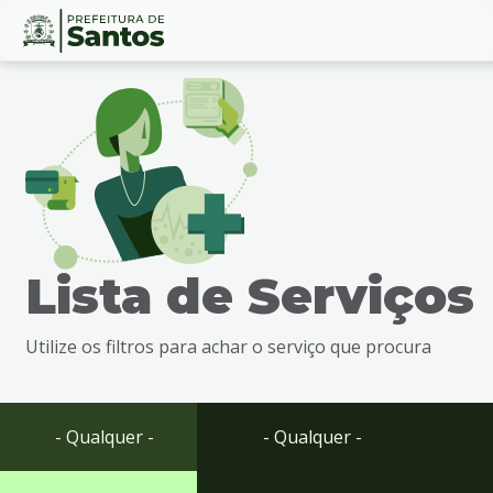
Ir
Conteúdo
para
o
conteúdo
1
Ir
para
o
menu
Lista de Serviços
2
Ir
para
Utilize os filtros para achar o serviço que procura
busca
3
Ir
para
- Qualquer -
- Qualquer -
o
rodapé