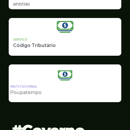
anistias
SERVICO
Código Tributário
Ilustração
da
INSTITUCIONAL
pagina
Poupatempo
de
Finanças